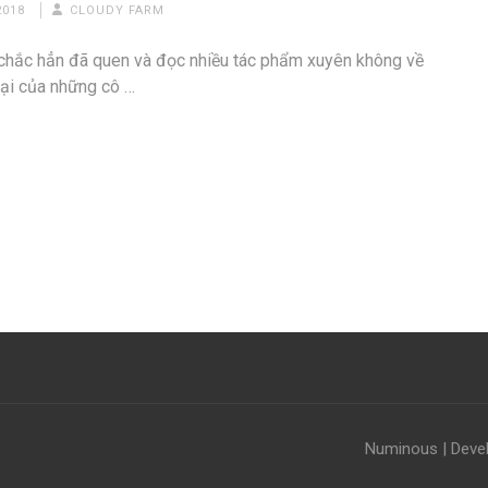
2018
CLOUDY FARM
chắc hẳn đã quen và đọc nhiều tác phẩm xuyên không về
đại của những cô …
Numinous | Deve