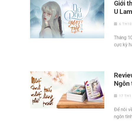
Giới t
U Lam
6 TH10
Tháng 10
cực kỳ h
Revie
Ngôn t
17 TH1
Để nói v
ngôn tìn