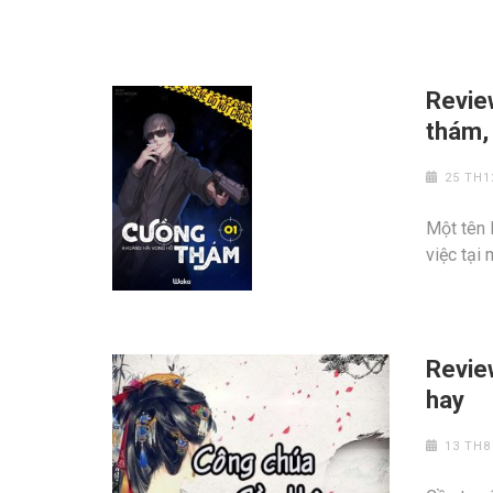
Revie
thám,
25 TH1
Một tên 
việc tại
Revie
hay
13 TH8