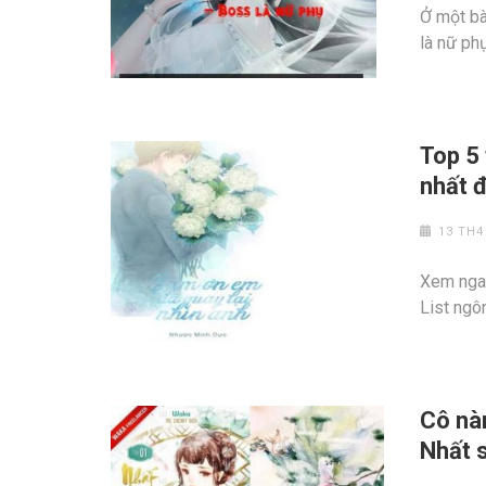
Ở một bà
là nữ ph
Top 5 
nhất đ
13 TH4
Xem ngay
List ngô
Cô nà
Nhất s