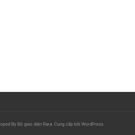
loped By
Bộ giao diện Rara
. Cung cấp bởi
WordPress
.