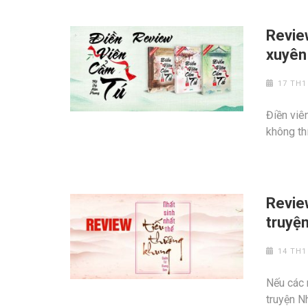
Revie
xuyên 
17 TH1
Điền viê
không thí
Review
truyệ
14 TH1
Nếu các 
truyện Nh