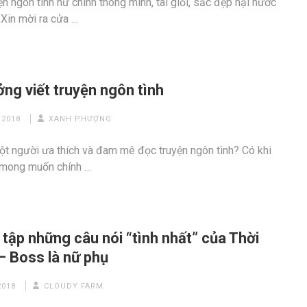
ện ngôn tình nữ chính thông minh, tài giỏi, sắc đẹp hại nước
 Xin mời ra cửa …
ởng viết truyện ngôn tình
 2018
XANH PHƯỢNG
ột người ưa thích và đam mê đọc truyện ngôn tình? Có khi
 mong muốn chính …
tập những câu nói “tình nhất” của Thời
– Boss là nữ phụ
2018
CLOUDY FARM