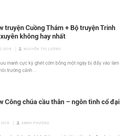
w truyện Cuồng Thám + Bộ truyện Trinh
 xuyên không hay nhất
2 2018
NGUYỄN THỊ LƯƠNG
lưu manh cực kỳ ghét cớm bỗng một ngày bị đẩy vào làm
 môi trường cảnh …
w Công chúa cầu thân – ngôn tình cổ đại
 2018
XANH PHƯỢNG