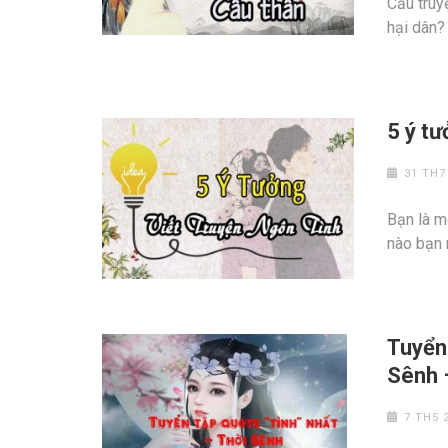
Cầu truy
hại dân?
5 ý tư
31 TH7
Bạn là m
nào bạn
Tuyển 
Sênh 
7 TH5 