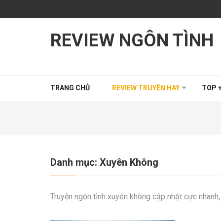
Bỏ
qua
và
REVIEW NGÔN TÌNH
tới
nội
dung
(ấn
Enter)
TRANG CHỦ
REVIEW TRUYỆN HAY
TOP +
Danh mục:
Xuyên Không
Truyện ngôn tình xuyên không cập nhật cực nhanh, 