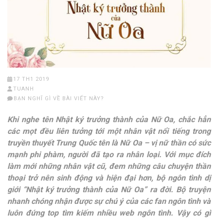
17 TH1 2019
TUANH
BẠN NGHĨ GÌ VỀ BÀI VIẾT NÀY?
Khi nghe tên Nhật ký trưởng thành của Nữ Oa, chắc hẳn
các mọt đều liên tưởng tới một nhân vật nổi tiếng trong
truyền thuyết Trung Quốc tên là Nữ Oa – vị nữ thần có sức
mạnh phi phàm, người đã tạo ra nhân loại. Với mục đích
làm mới những nhân vật cũ, đem những câu chuyện thần
thoại trở nên sinh động và hiện đại hơn, bộ ngôn tình dị
giới “Nhật ký trưởng thành của Nữ Oa” ra đời. Bộ truyện
nhanh chóng nhận được sự chú ý của các fan ngôn tình và
luôn đứng top tìm kiếm nhiều web ngôn tình. Vậy có gì