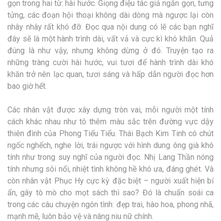
gọn trong hai từ: hài hước. Giọng điệu tác giả ngắn gọn, tưng
tửng, các đoạn hội thoại không dài dòng mà ngược lại còn
nhây nhây rất khó đỡ. Đọc qua nội dung có lẽ các bạn nghĩ
đây sẽ là một hành trình dài, vất vả và cực kì khó khăn. Quả
đúng là như vậy, nhưng không dừng ở đó. Truyện tạo ra
những tràng cười hài hước, vui tươi để hành trình dài khó
khăn trở nên lạc quan, tươi sáng và hấp dẫn người đọc hơn
bao giờ hết.
Các nhân vật được xây dựng tròn vai, mỗi người một tính
cách khác nhau như tô thêm màu sắc trên đường vực dậy
thiên đình của Phong Tiểu Tiểu. Thái Bạch Kim Tinh có chút
ngốc nghếch, nghe lời, trái ngược với hình dung ông già khó
tính như trong suy nghĩ của người đọc. Nhị Lang Thần nóng
tính nhưng sôi nổi, nhiệt tình không hề khó ưa, đáng ghét. Và
còn nhân vật Phục Hy cực kỳ đặc biệt – người xuất hiện bí
ẩn, gây tò mò cho mọt sách thì sao? Đó là chuẩn soái ca
trong các câu chuyện ngôn tình: đẹp trai, hào hoa, phong nhã,
mạnh mẽ, luôn bảo vệ và nâng niu nữ chính.