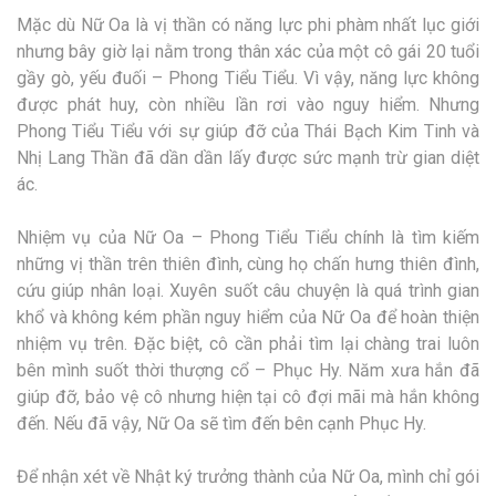
Mặc dù Nữ Oa là vị thần có năng lực phi phàm nhất lục giới
nhưng bây giờ lại nằm trong thân xác của một cô gái 20 tuổi
gầy gò, yếu đuối – Phong Tiểu Tiểu. Vì vậy, năng lực không
được phát huy, còn nhiều lần rơi vào nguy hiểm. Nhưng
Phong Tiểu Tiểu với sự giúp đỡ của Thái Bạch Kim Tinh và
Nhị Lang Thần đã dần dần lấy được sức mạnh trừ gian diệt
ác.
Nhiệm vụ của Nữ Oa – Phong Tiểu Tiểu chính là tìm kiếm
những vị thần trên thiên đình, cùng họ chấn hưng thiên đình,
cứu giúp nhân loại. Xuyên suốt câu chuyện là quá trình gian
khổ và không kém phần nguy hiểm của Nữ Oa để hoàn thiện
nhiệm vụ trên. Đặc biệt, cô cần phải tìm lại chàng trai luôn
bên mình suốt thời thượng cổ – Phục Hy. Năm xưa hắn đã
giúp đỡ, bảo vệ cô nhưng hiện tại cô đợi mãi mà hắn không
đến. Nếu đã vậy, Nữ Oa sẽ tìm đến bên cạnh Phục Hy.
Để nhận xét về Nhật ký trưởng thành của Nữ Oa, mình chỉ gói