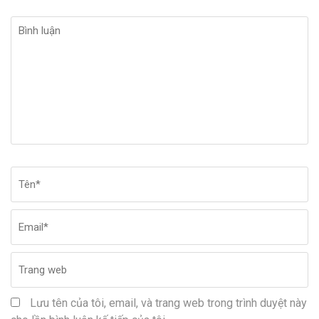
Bình
luận
Tên
*
Em
Tr
w
Lưu tên của tôi, email, và trang web trong trình duyệt này