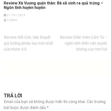
Review Xà Vương quấn thân: Bà xã sinh ra quả trứng –
Ngôn tình huyền huyễn
21 TH1 2019
TUANH
Điều
Review Kết Giới: tiểu thuyết
Review Điền Viên Cẩm Tú –
hướng
giả tưởng phiêu lưu mới nhất
ngôn tình điền văn xuyên
bài
của nhóm 4.0
không cực hot full
viết
TRẢ LỜI
Email của bạn sẽ không được hiển thị công khai.
Các trường
bắt buộc được đánh dấu
*