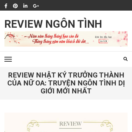
Bỏ
qua
và
REVIEW NGÔN TÌNH
tới
nội
dung
(ấn
Enter)
REVIEW NHẬT KÝ TRƯỞNG THÀNH
CỦA NỮ OA: TRUYỆN NGÔN TÌNH DỊ
GIỚI MỚI NHẤT