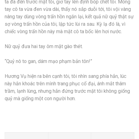
ta đã đến trước mặt tôi, giơ tay lên định bóp chết tôi. Móng
tay cô ta vừa đen vừa dài, thấy nó sắp duỗi tới, tôi vội vàng
nâng tay dùng vòng trấn hồn ngăn lại, kết quả nữ quỷ thật sự
sợ vòng trấn hồn của tôi, lập tức lùi ra sau. Kỳ lạ đó là, vì
chiếc vòng trấn hồn này mà mặt cô ta bốc lên hơi nước.
Nữ quỷ đưa hai tay ôm mặt gào thét.
“Quỷ nô to gan, dám mạo phạm bản tôn!”
Hương Vụ hiện ra bên cạnh tôi, tôi nhìn sang phía hắn, lúc
này hắn khoác trên mình trang phục cổ đại, ánh mắt thâm
trầm, lạnh lùng, nhưng hắn đứng trước mặt tôi không giống
quỷ mà giống một con người hơn.