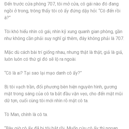
Đến trước cửa phòng 707, tôi mở cửa, cô gái nào đó đang
ngồi ở trong, trông thấy tôi cô ấy đứng dậy hỏi: “Cô đến rồi
à?”
Tôi khó hiểu nhìn cô gái, nhìn kỹ xung quanh gian phòng, gần
như không cần phải suy nghĩ gì thêm, đây không phải là 707.
Mặc dù cách bài trí giống nhau, nhưng thật là thật, giả là giả,
luôn luôn có thứ gì đó sẽ lộ ra ngoài.
“Cô là ai? Tại sao lại mạo danh cô ấy?”
Bị tôi vạch trần, đối phương bèn hiện nguyên hình, gương
mặt trong sáng của cô ta bắt đầu vặn vẹo, cho đến mặt mũi
dữ tợn, cuối cùng tôi mới nhìn rõ mặt cô ta.
Tô Man, chính là cô ta.
“Bây giờ cô ấy đã bị tôi bắt rồi. Muốn cứu cô ấy thì ngoan