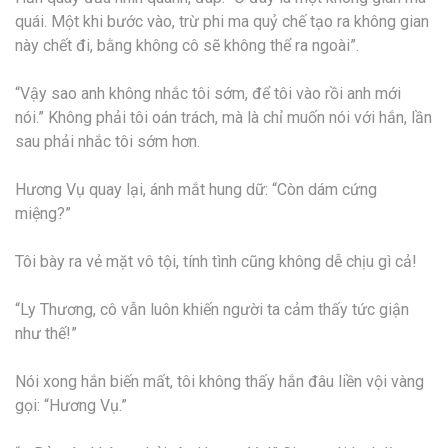
quái. Một khi bước vào, trừ phi ma quỷ chế tạo ra không gian
này chết đi, bằng không cô sẽ không thể ra ngoài”.
“Vậy sao anh không nhắc tôi sớm, để tôi vào rồi anh mới
nói.” Không phải tôi oán trách, mà là chỉ muốn nói với hắn, lần
sau phải nhắc tôi sớm hơn.
Hương Vụ quay lại, ánh mắt hung dữ: “Còn dám cứng
miệng?”
Tôi bày ra vẻ mặt vô tội, tính tình cũng không dễ chịu gì cả!
“Ly Thương, cô vẫn luôn khiến người ta cảm thấy tức giận
như thế!”
Nói xong hắn biến mất, tôi không thấy hắn đâu liền vội vàng
gọi: “Hương Vụ.”