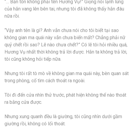
“… Bản tôn không phải tên Hương Vụ!” Giọng nói lạnh lùng
của hắn vang lên bên tai, nhưng tôi đã không thấy hắn đâu
nữa rồi.
“Vậy anh tên là gì? Anh vẫn chưa nói cho tôi biết tại sao
không gian ma quái này vẫn chưa biến mất? Chẳng phải nữ
quỷ chết rồi sao? Lẽ nào chưa chết?” Có lẽ tôi hỏi nhiều quá,
Hương Vụ nhất thời không trả lời được. Hắn ta không trả lời,
tôi cũng không hỏi tiếp nữa.
Nhưng tôi rất tò mò về không gian ma quái này, bèn quan sát
trong phòng, cố tìm cách thoát ra ngoài.
Tôi đi đến cửa nhìn thử trước, phát hiện không thể nào thoát
ra bằng cửa được.
Nhưng xung quanh đều là giường, tôi cũng nhìn dưới gầm
giường rồi, không có lối thoát.