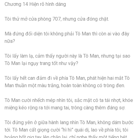
Chương 14
Hiện rõ hình dáng
T
ôi thử mở cửa phòng 707, nhưng cửa đóng chặt.
Mà đứng đối diện tôi không phải Tô Man thì còn ai vào đây
nữa?
Tôi lấy làm lạ, cảm thấy người này là Tô Man, nhưng tại sao
Tô Man lại ngụy trang tốt như vậy?
Tôi lấy hết can đảm đi về phía Tô Man, phát hiện hai mắt Tô
Man thuần một màu trắng, hoàn toàn không có tròng đen.
Tô Man cười nhếch mép nhìn tôi, sắc mặt cô ta tái nhợt, khóe
miệng kéo rộng ra tới mang tai, trông càng thêm đáng sợ.
Tôi đứng yên ở giữa hành lang nhìn Tô Man, không dám bước
tới. Tô Man cất giọng cười “hì hì” quái dị, lao về phía tôi, tôi
hoảng hốt giơ tay lên chặn lại, chỉ nghe thấy một tiếng hét