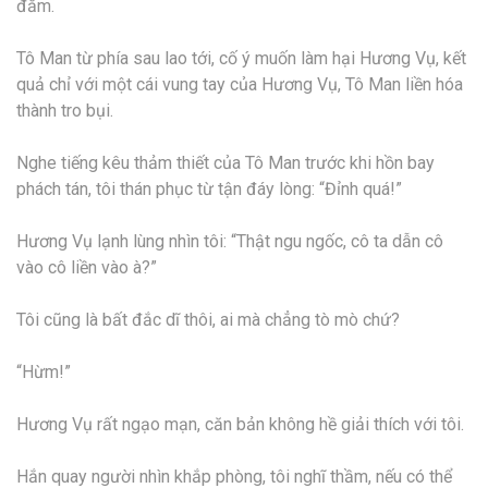
đăm.
Tô Man từ phía sau lao tới, cố ý muốn làm hại Hương Vụ, kết
quả chỉ với một cái vung tay của Hương Vụ, Tô Man liền hóa
thành tro bụi.
Nghe tiếng kêu thảm thiết của Tô Man trước khi hồn bay
phách tán, tôi thán phục từ tận đáy lòng: “Đỉnh quá!”
Hương Vụ lạnh lùng nhìn tôi: “Thật ngu ngốc, cô ta dẫn cô
vào cô liền vào à?”
Tôi cũng là bất đắc dĩ thôi, ai mà chẳng tò mò chứ?
“Hừm!”
Hương Vụ rất ngạo mạn, căn bản không hề giải thích với tôi.
Hắn quay người nhìn khắp phòng, tôi nghĩ thầm, nếu có thể