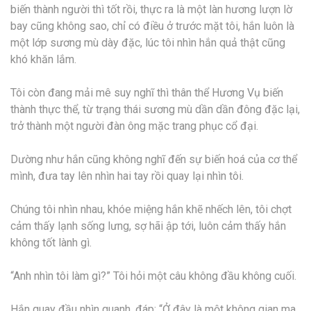
biến thành người thì tốt rồi, thực ra là một làn hương lượn lờ
bay cũng không sao, chỉ có điều ở trước mặt tôi, hắn luôn là
một lớp sương mù dày đặc, lúc tôi nhìn hắn quả thật cũng
khó khăn lắm.
Tôi còn đang mải mê suy nghĩ thì thân thể Hương Vụ biến
thành thực thể, từ trạng thái sương mù dần dần đông đặc lại,
trở thành một người đàn ông mặc trang phục cổ đại.
Dường như hắn cũng không nghĩ đến sự biến hoá của cơ thể
mình, đưa tay lên nhìn hai tay rồi quay lại nhìn tôi.
Chúng tôi nhìn nhau, khóe miệng hắn khẽ nhếch lên, tôi chợt
cảm thấy lạnh sống lưng, sợ hãi ập tới, luôn cảm thấy hắn
không tốt lành gì.
“Anh nhìn tôi làm gì?” Tôi hỏi một câu không đầu không cuối.
Hắn quay đầu nhìn quanh, đáp: “Ở đây là một không gian ma