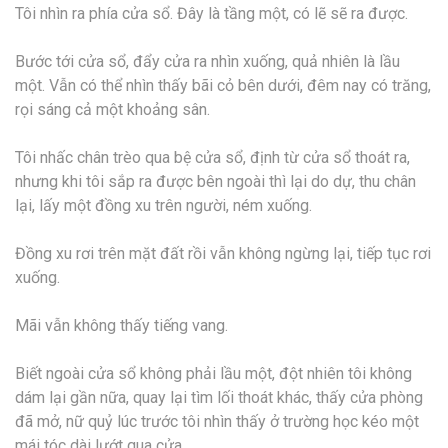
Tôi nhìn ra phía cửa sổ. Đây là tầng một, có lẽ sẽ ra được.
Bước tới cửa sổ, đẩy cửa ra nhìn xuống, quả nhiên là lầu
một. Vẫn có thể nhìn thấy bãi cỏ bên dưới, đêm nay có trăng,
rọi sáng cả một khoảng sân.
Tôi nhấc chân trèo qua bệ cửa sổ, định từ cửa sổ thoát ra,
nhưng khi tôi sắp ra được bên ngoài thì lại do dự, thu chân
lại, lấy một đồng xu trên người, ném xuống.
Đồng xu rơi trên mặt đất rồi vẫn không ngừng lại, tiếp tục rơi
xuống.
Mãi vẫn không thấy tiếng vang.
Biết ngoài cửa sổ không phải lầu một, đột nhiên tôi không
dám lại gần nữa, quay lại tìm lối thoát khác, thấy cửa phòng
đã mở, nữ quỷ lúc trước tôi nhìn thấy ở trường học kéo một
mái tóc dài lướt qua cửa.