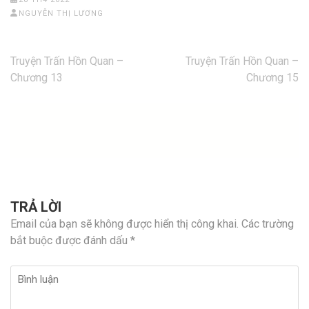
NGUYỄN THỊ LƯƠNG
Điều
Truyện Trấn Hồn Quan –
Truyện Trấn Hồn Quan –
hướng
Chương 13
Chương 15
bài
viết
TRẢ LỜI
Email của bạn sẽ không được hiển thị công khai.
Các trường
bắt buộc được đánh dấu
*
Bình
luận