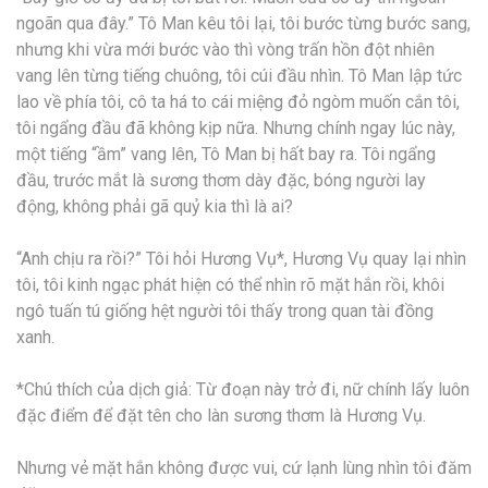
ngoãn qua đây.” Tô Man kêu tôi lại, tôi bước từng bước sang,
nhưng khi vừa mới bước vào thì vòng trấn hồn đột nhiên
vang lên từng tiếng chuông, tôi cúi đầu nhìn. Tô Man lập tức
lao về phía tôi, cô ta há to cái miệng đỏ ngòm muốn cắn tôi,
tôi ngẩng đầu đã không kịp nữa. Nhưng chính ngay lúc này,
một tiếng “ầm” vang lên, Tô Man bị hất bay ra. Tôi ngẩng
đầu, trước mắt là sương thơm dày đặc, bóng người lay
động, không phải gã quỷ kia thì là ai?
“Anh chịu ra rồi?” Tôi hỏi Hương Vụ*, Hương Vụ quay lại nhìn
tôi, tôi kinh ngạc phát hiện có thể nhìn rõ mặt hắn rồi, khôi
ngô tuấn tú giống hệt người tôi thấy trong quan tài đồng
xanh.
*Chú thích của dịch giả: Từ đoạn này trở đi, nữ chính lấy luôn
đặc điểm để đặt tên cho làn sương thơm là Hương Vụ.
Nhưng vẻ mặt hắn không được vui, cứ lạnh lùng nhìn tôi đăm