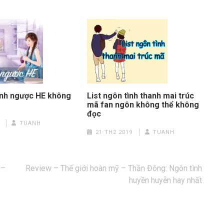
List ngôn tình thanh mai trúc
tình ngược HE không
mã fan ngôn không thể không
đọc
TUANH
21 TH2 2019
TUANH
 –
Review – Thế giới hoàn mỹ – Thần Đông: Ngôn tình
huyền huyễn hay nhất