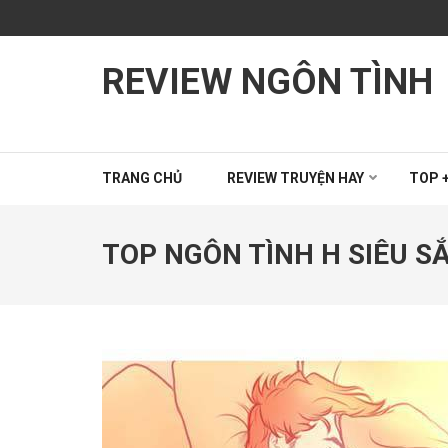
Bỏ
qua
và
REVIEW NGÔN TÌNH
tới
nội
dung
(ấn
Enter)
TRANG CHỦ
REVIEW TRUYỆN HAY
TOP +
TOP NGÔN TÌNH H SIÊU 