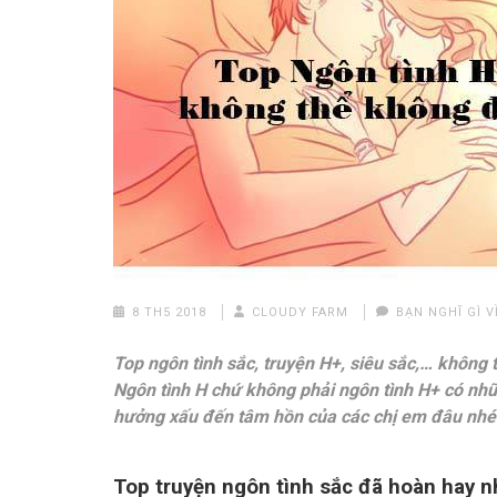
8 TH5 2018
CLOUDY FARM
BẠN NGHĨ GÌ V
Top ngôn tình sắc, truyện H+, siêu sắc,… không 
Ngôn tình H chứ không phải ngôn tình H+ có nhữ
hưởng xấu đến tâm hồn của các chị em đâu nhé! :
Top truyện ngôn tình sắc đã hoàn hay 