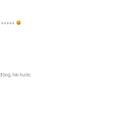
là +++++
động, hài hước.