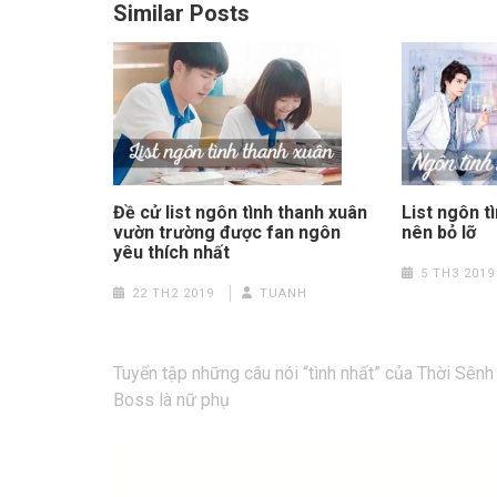
Similar Posts
List ngôn 
Đề cử list ngôn tình thanh xuân
nên bỏ lỡ
vườn trường được fan ngôn
yêu thích nhất
5 TH3 2019
22 TH2 2019
TUANH
Điều
Tuyển tập những câu nói “tình nhất” của Thời Sênh
hướng
Boss là nữ phụ
bài
viết