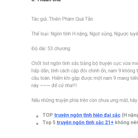
Tác giả: Thiên Phàm Quá Tẫn
Thể loại: Ngôn tình H nặng, Ngọt sủng, Ngược luyến
Độ dài: 53 chương
Chốt list ngôn tình sắc bằng bộ truyện cực vừa miệ
hấp dẫn, tính cách cặp đôi chính ổn, nam 9 không 
cầu toàn. Hiếm khi gặp được một nam 9 mang tiến
này ~~~ để cử nha!!!
Nếu những truyện phía trên còn chưa ưng mắt, hãy 
TOP
truyện ngôn tình hiện đại sắc
(H nặng
Top 5
truyện ngôn tình sắc 21+
không nên