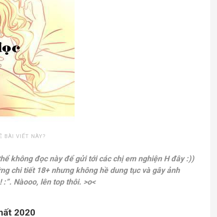
Ề BÀI VIẾT NÀY?
thể không đọc này để gửi tới các chị em nghiện H đây :))
ng chi tiết 18+ nhưng không hề dung tục và gây ảnh
”. Nàooo, lên top thôi. >o<
nhất 2020