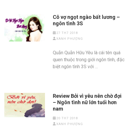
Cô vợ ngọt ngào bất lương –
ngôn tình 3S
27 TH7 2018
XANH PHƯỢNG
Quẫn Quẫn Hữu Yêu là cái tên quá
quen thuộc trong giới ngôn tình, đặc
biệt ngôn tình 3S với …
Review Bởi vì yêu nên chờ đợi
– Ngôn tình nữ lớn tuổi hơn
nam
20 TH7 2018
XANH PHƯỢNG