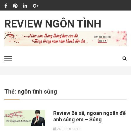
Bỏ
qua
và
REVIEW NGÔN TÌNH
tới
nội
dung
(ấn
Enter)
Thẻ:
ngôn tình sủng
Review Bà xã, ngoan ngoãn để
anh sủng em – Sủng
24 TH10 2018