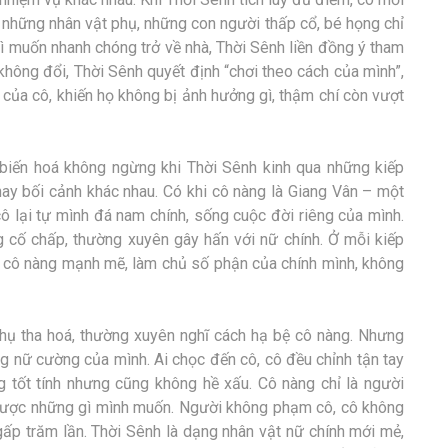
i những nhân vật phụ, những con người thấp cổ, bé họng chỉ
ì muốn nhanh chóng trở về nhà, Thời Sênh liền đồng ý tham
không đổi, Thời Sênh quyết định “chơi theo cách của mình”,
 của cô, khiến họ không bị ảnh hưởng gì, thậm chí còn vượt
biến hoá không ngừng khi Thời Sênh kinh qua những kiếp
hay bối cảnh khác nhau. Có khi cô nàng là Giang Vân – một
ô lại tự mình đá nam chính, sống cuộc đời riêng của mình.
 cố chấp, thường xuyên gây hấn với nữ chính. Ở mỗi kiếp
là cô nàng mạnh mẽ, làm chủ số phận của chính mình, không
hụ tha hoá, thường xuyên nghĩ cách hạ bệ cô nàng. Nhưng
g nữ cường của mình. Ai chọc đến cô, cô đều chỉnh tận tay
 tốt tính nhưng cũng không hề xấu. Cô nàng chỉ là người
ạt được những gì mình muốn. Người không phạm cô, cô không
gấp trăm lần. Thời Sênh là dạng nhân vật nữ chính mới mẻ,