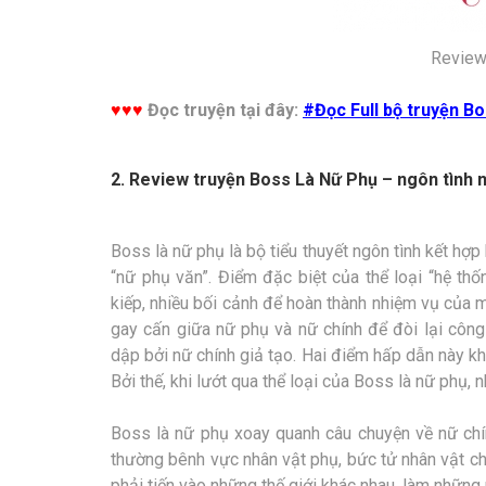
Review
♥♥♥
Đọc truyện tại đây:
#Đọc Full bộ truyện B
2. Review truyện Boss Là Nữ Phụ – ngôn tình 
Boss là nữ phụ là bộ tiểu thuyết ngôn tình kết hợp 
“nữ phụ văn”. Điểm đặc biệt của thể loại “hệ thố
kiếp, nhiều bối cảnh để hoàn thành nhiệm vụ của m
gay cấn giữa nữ phụ và nữ chính để đòi lại công
dập bởi nữ chính giả tạo. Hai điểm hấp dẫn này k
Bởi thế, khi lướt qua thể loại của Boss là nữ phụ, n
Boss là nữ phụ xoay quanh câu chuyện về nữ chín
thường bênh vực nhân vật phụ, bức tử nhân vật chín
phải tiến vào những thế giới khác nhau, làm những