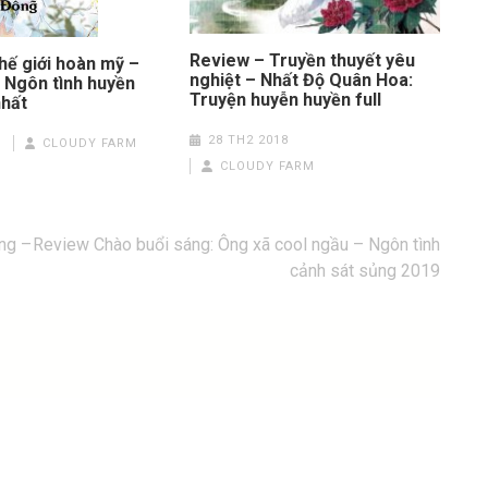
Review – Truyền thuyết yêu
hế giới hoàn mỹ –
nghiệt – Nhất Độ Quân Hoa:
 Ngôn tình huyền
Truyện huyễn huyền full
nhất
28 TH2 2018
CLOUDY FARM
CLOUDY FARM
ứng –
Review Chào buổi sáng: Ông xã cool ngầu – Ngôn tình
cảnh sát sủng 2019