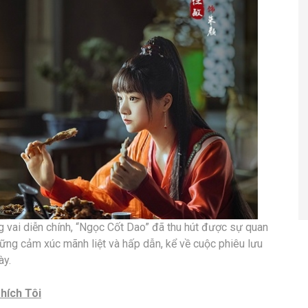
 vai diễn chính, “Ngọc Cốt Dao” đã thu hút được sự quan
ng cảm xúc mãnh liệt và hấp dẫn, kể về cuộc phiêu lưu
ày.
hích Tôi