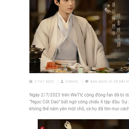
3 TH7 2023
SONHQ
BẠN NGHĨ GÌ VỀ BÀI V
Ngày 2/7/2023 trên WeTV, cộng đồng fan đã bị dấ
“Ngọc Cốt Dao” bất ngờ công chiếu 4 tập đầu. Sự 
không thể nằm yên một chỗ, và họ đã tìm mọi các