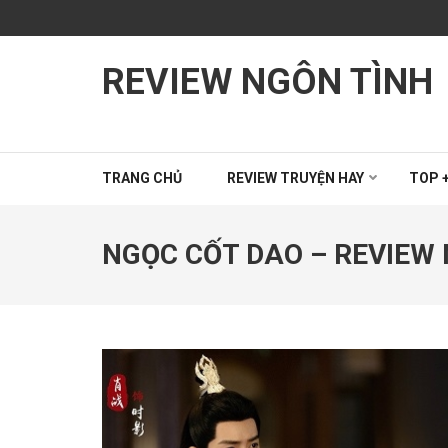
Bỏ
qua
và
REVIEW NGÔN TÌNH
tới
nội
dung
(ấn
Enter)
TRANG CHỦ
REVIEW TRUYỆN HAY
TOP +
NGỌC CỐT DAO – REVIEW