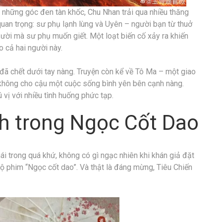
những góc đen tàn khốc, Chu Nhan trải qua nhiều thăng
quan trọng: sư phụ lạnh lùng và Uyên – người bạn từ thuở
gười mà sư phụ muốn giết. Một loạt biến cố xảy ra khiến
o cả hai người này.
đã chết dưới tay nàng. Truyện còn kể về Tô Ma – một giao
không cho cậu một cuộc sống bình yên bên cạnh nàng.
 vị với nhiều tình huống phức tạp.
nh trong Ngọc Cốt Dao
i trong quá khứ, không có gì ngạc nhiên khi khán giả đặt
bộ phim “Ngọc cốt dao”. Và thật là đáng mừng, Tiêu Chiến