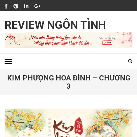
Bỏ
qua
và
REVIEW NGÔN TÌNH
tới
nội
dung
(ấn
Enter)
KIM PHƯỢNG HOA ĐÌNH – CHƯƠNG
3