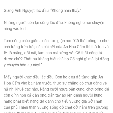
Giang Ánh Nguyệt lắc đầu: “Không nhìn thấy.”
Những người còn lại cũng lắc đầu, không nghe nói chuyện
nàng vào kinh.
Tam công chúa giậm chân, tức giận nói: “Cố thất công tử như
ánh trăng trên trời, còn cái nết của An Hoa Cẩm thì thô tục vô
lễ, lỗ mãng, dốt nát, làm sao mà xứng với Cố thất công tử
được chứ? Thật sự không biết nhà họ Cố nghĩ gì mà lại đồng
ý chuyện hôn sự này!”
Mấy người khác đều lắc đầu. Bọn họ đều đã từng gặp An
Hoa Cẩm vào ba năm trước, thực sự chẳng có chút dáng vẻ
nữ nhi khuê các nào. Nàng cưỡi ngựa bắn cung, chơi bóng đá
còn đỉnh hơn cả đàn ông, xắn tay áo lên đánh người hung
hăng phải biết, nàng đã đánh cho tiểu vương gia Sở Thần
của phủ Thiện thân vương sống dở chết dở, nằm trên giường