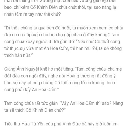
mất ba tháng trời. Gương mặt của tiểu vương gia đẹp biết
bao, chỉ kém Cố Khinh Diễn chút chút thôi, tại sao nàng lại
nhẫn tâm ra tay như thế chứ?
“Đi thôi, chúng ta qua bên đó ngồi, ta muốn xem xem có phải
đại cô cô sắp xếp cho bọn họ gặp nhau ở đây không.” Tam
công chúa xoay người đi tới gần đó: “Nếu như Cố thất công
tử thực sự vừa mắt An Hoa Cẩm, thì hắn mù rồi, ta sẽ không
thích hắn nữa.”
Giang Ánh Nguyệt khẽ ho một tiếng: “Tam công chúa, cha mẹ
đặt đâu con ngồi đấy, nghe nói Hoàng thượng rất đồng ý
hôn sự này, phỏng chừng Cố thất công tử có không thích
cũng phải lấy An Hoa Cẩm.”
Tam công chúa rất tức giận: “Vậy An Hoa Cẩm thì sao? Nàng
ta sẽ thích Cố Khinh Diễn chứ?”
Tiểu thư Hứa Tử Yên của phủ Vinh Đức bá nãy giờ luôn im