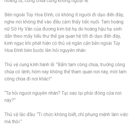
hoàng tử, công chúa cũng không ngoại lệ.
Bên ngoài Túy Hoa Đình, có không ít người đi dạo đến đây,
nghe nói không thể vào đều cảm thấy tiếc nuối. Tam hoàng
nữ Sở Hy Vân của đương kim bệ hạ do hoàng hậu hạ sinh
dẫn theo mấy tiểu thư thế gia quan hệ tốt đi dạo đến đây,
kinh ngạc khi phát hiện có thủ vệ ngăn cản bên ngoài Túy
Hoa Đình bèn bước lên hỏi nguyên nhân.
Thủ vệ cung kính hành lễ: “Bẩm tam công chúa, trưởng công
chúa có lệnh, hôm nay không thể tham quan nơi này, mời tam
công chúa đi nơi khác!”
“Ta hỏi ngươi nguyên nhân? Tại sao lại phải đóng cửa nơi
này?”
Thủ vệ lắc đầu: “Ti chức không biết, chỉ phụng mệnh làm việc
mà thôi.”