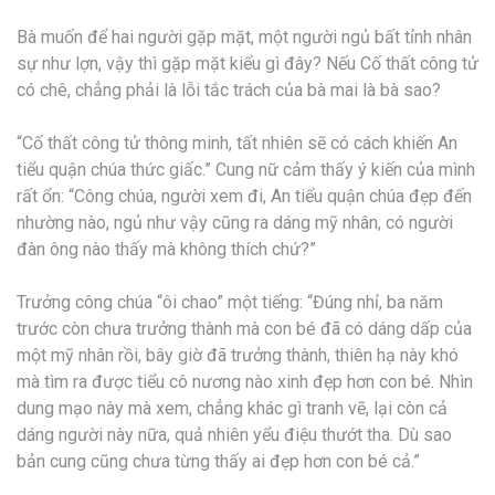
Bà muốn để hai người gặp mặt, một người ngủ bất tỉnh nhân
sự như lợn, vậy thì gặp mặt kiểu gì đây? Nếu Cố thất công tử
có chê, chẳng phải là lỗi tắc trách của bà mai là bà sao?
“Cố thất công tử thông minh, tất nhiên sẽ có cách khiến An
tiểu quận chúa thức giấc.” Cung nữ cảm thấy ý kiến của mình
rất ổn: “Công chúa, người xem đi, An tiểu quận chúa đẹp đến
nhường nào, ngủ như vậy cũng ra dáng mỹ nhân, có người
đàn ông nào thấy mà không thích chứ?”
Trưởng công chúa “ôi chao” một tiếng: “Đúng nhỉ, ba năm
trước còn chưa trưởng thành mà con bé đã có dáng dấp của
một mỹ nhân rồi, bây giờ đã trưởng thành, thiên hạ này khó
mà tìm ra được tiểu cô nương nào xinh đẹp hơn con bé. Nhìn
dung mạo này mà xem, chẳng khác gì tranh vẽ, lại còn cả
dáng người này nữa, quả nhiên yểu điệu thướt tha. Dù sao
bản cung cũng chưa từng thấy ai đẹp hơn con bé cả.”