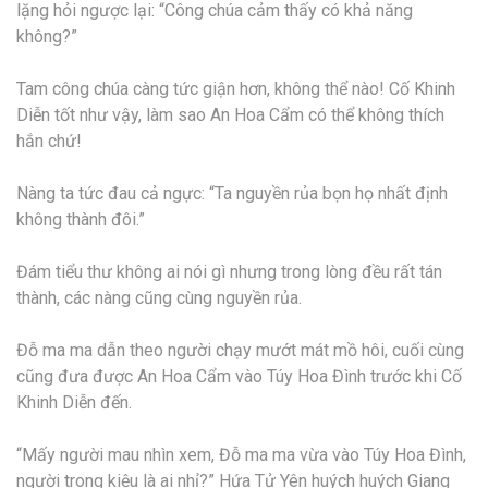
lặng hỏi ngược lại: “Công chúa cảm thấy có khả năng
không?”
Tam công chúa càng tức giận hơn, không thể nào! Cố Khinh
Diễn tốt như vậy, làm sao An Hoa Cẩm có thể không thích
hắn chứ!
Nàng ta tức đau cả ngực: “Ta nguyền rủa bọn họ nhất định
không thành đôi.”
Đám tiểu thư không ai nói gì nhưng trong lòng đều rất tán
thành, các nàng cũng cùng nguyền rủa.
Đỗ ma ma dẫn theo người chạy mướt mát mồ hôi, cuối cùng
cũng đưa được An Hoa Cẩm vào Túy Hoa Đình trước khi Cố
Khinh Diễn đến.
“Mấy người mau nhìn xem, Đỗ ma ma vừa vào Túy Hoa Đình,
người trong kiệu là ai nhỉ?” Hứa Tử Yên huých huých Giang