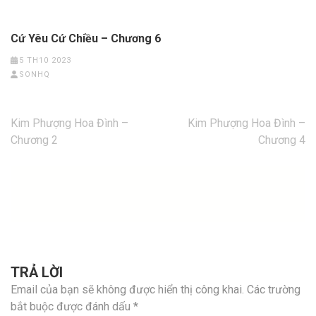
Cứ Yêu Cứ Chiều – Chương 6
5 TH10 2023
SONHQ
Điều
Kim Phượng Hoa Đình –
Kim Phượng Hoa Đình –
hướng
Chương 2
Chương 4
bài
viết
TRẢ LỜI
Email của bạn sẽ không được hiển thị công khai.
Các trường
bắt buộc được đánh dấu
*