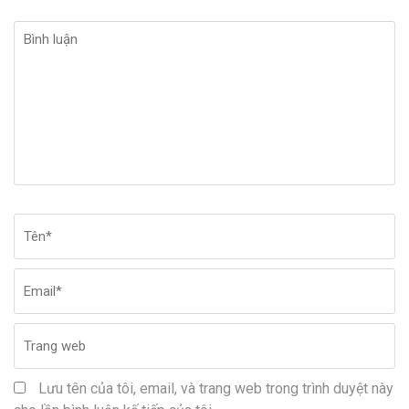
Bình
luận
Tên
*
Em
Tr
w
Lưu tên của tôi, email, và trang web trong trình duyệt này