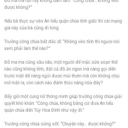
Đỗ ma ma run rẩy không dám làm: “Công chúa… không véo
được không?”
Nếu bà thực sự véo An tiểu quận chúa tỉnh giấc thì cái mạng
già này của bà cũng đi tong.
Trưởng công chúa bất đắc dĩ: “Không véo tỉnh thì ngươi nói
xem phải làm thế nào?”
Đỗ ma ma cũng sầu não, một người để mặc sửa soạn thế
nào cũng không tỉnh, đặt cả đồ ăn ngon mà nàng gọi đến
trước mặt để nàng ngửi được mùi thơm mà còn không chịu
mở mắt ra, còn cách nào đánh thức nàng nữa đây?
Bấy giờ một cung nữ thông minh giúp trưởng công chúa giải
quyết khó khăn: “Công chúa, không bằng cứ đưa An tiểu
quận chúa đến Túy Hoa Đình như vậy đi.”
Trưởng công chúa sửng sốt: “Chuyện này… được không?”