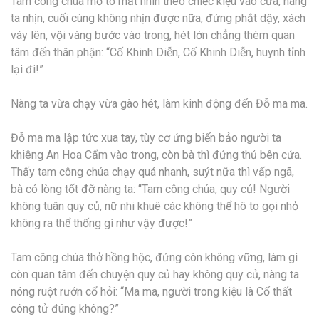
Tam công chúa mở to mắt nhìn theo chiếc kiệu vào cửa, nàng
ta nhịn, cuối cùng không nhịn được nữa, đứng phắt dậy, xách
váy lên, vội vàng bước vào trong, hét lớn chẳng thèm quan
tâm đến thân phận: “Cố Khinh Diễn, Cố Khinh Diễn, huynh tỉnh
lại đi!”
Nàng ta vừa chạy vừa gào hét, làm kinh động đến Đỗ ma ma.
Đỗ ma ma lập tức xua tay, tùy cơ ứng biến bảo người ta
khiêng An Hoa Cẩm vào trong, còn bà thì đứng thủ bên cửa.
Thấy tam công chúa chạy quá nhanh, suýt nữa thì vấp ngã,
bà có lòng tốt đỡ nàng ta: “Tam công chúa, quy củ! Người
không tuân quy củ, nữ nhi khuê các không thể hô to gọi nhỏ
không ra thể thống gì như vậy được!”
Tam công chúa thở hồng hộc, đứng còn không vững, làm gì
còn quan tâm đến chuyện quy củ hay không quy củ, nàng ta
nóng ruột rướn cổ hỏi: “Ma ma, người trong kiệu là Cố thất
công tử đúng không?”