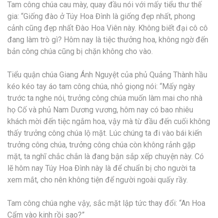
Tam công chúa cau mày, quay đầu nói với mấy tiểu thư thế
gia: “Giống đào ở Túy Hoa Đình là giống đẹp nhất, phong
cảnh cũng đẹp nhất Đào Hoa Viên này. Không biết đại cô cô
đang làm trò gì? Hôm nay là tiệc thưởng hoa, không ngờ đến
bản công chúa cũng bị chặn không cho vào.
Tiểu quận chúa Giang Ánh Nguyệt của phủ Quảng Thành hầu
kéo kéo tay áo tam công chúa, nhỏ giọng nói: “Mấy ngày
trước ta nghe nói, trưởng công chúa muốn làm mai cho nhà
họ Cố và phủ Nam Dương vương, hôm nay có bao nhiêu
khách mời đến tiệc ngắm hoa, vậy mà từ đầu đến cuối không
thấy trưởng công chúa lộ mặt. Lúc chúng ta đi vào bái kiến
trưởng công chúa, trưởng công chúa còn không rảnh gặp
mặt, ta nghĩ chắc chắn là đang bận sắp xếp chuyện này. Có
lẽ hôm nay Túy Hoa Đình này là để chuẩn bị cho người ta
xem mắt, cho nên không tiện để người ngoài quấy rầy.
Tam công chúa nghe vậy, sắc mặt lập tức thay đổi: “An Hoa
Cẩm vào kinh rồi sao?”