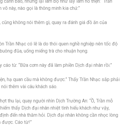
 cảnh báo, nhưng lại làm bộ như lấy làm hổ thẹn: “Trần
n võ này, nào gọi là thông minh kia chứ.”
 cũng không nói thêm gì, quay ra đánh giá đồ ăn của
n Trần Nhạc có lẽ là do thói quen nghề nghiệp nên tốc độ
 buông đũa, uống miếng trà cho nhuận họng.
 cáo từ: “Bữa cơm này đã làm phiền Dịch đại nhân rồi.”
uyện, hạ quan cầu mà không được.” Thấy Trần Nhạc sắp phải
i nói thêm vài câu khách sáo.
t thu lại, quay người nhìn Dịch Trường An: “Ồ, Trần mỗ
hiếm thấy Dịch đại nhân nhiệt tình hiếu khách như vậy,
 định đến nhà thăm hỏi. Dịch đại nhân không cần nhọc lòng
à được. Cáo từ!”