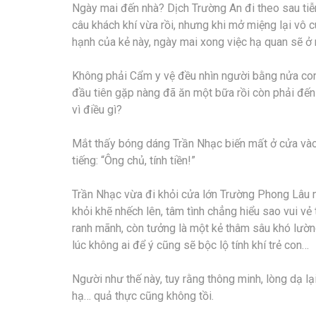
Ngày mai đến nhà? Dịch Trường An đi theo sau tiễn
câu khách khí vừa rồi, nhưng khi mở miệng lại vô c
hạnh của kẻ này, ngày mai xong việc hạ quan sẽ ở n
Không phải Cẩm y vệ đều nhìn người bằng nửa con 
đầu tiên gặp nàng đã ăn một bữa rồi còn phải đến n
vì điều gì?
Mắt thấy bóng dáng Trần Nhạc biến mất ở cửa vào
tiếng: “Ông chủ, tính tiền!”
Trần Nhạc vừa đi khỏi cửa lớn Trường Phong Lâu 
khỏi khẽ nhếch lên, tâm tình chẳng hiểu sao vui v
ranh mãnh, còn tưởng là một kẻ thâm sâu khó lường,
lúc không ai để ý cũng sẽ bộc lộ tính khí trẻ con…
Người như thế này, tuy rằng thông minh, lòng dạ lạ
hạ… quả thực cũng không tồi.