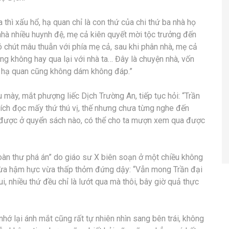
a thì xấu hổ, hạ quan chỉ là con thứ của chi thứ ba nhà họ
nhà nhiều huynh đệ, mẹ cả kiên quyết mời tộc trưởng đến
 chút mâu thuẫn với phía mẹ cả, sau khi phân nhà, mẹ cả
ũng không hay qua lại với nhà ta… Đây là chuyện nhà, vốn
ỏi, hạ quan cũng không dám không đáp.”
ày, mắt phượng liếc Dịch Trường An, tiếp tục hỏi: “Trần
hích đọc mấy thứ thú vị, thế nhưng chưa từng nghe đến
 được ở quyển sách nào, có thể cho ta mượn xem qua được
 toàn thư phá án” do giáo sư X biên soạn ở một chiều không
 vừa hậm hực vừa thấp thỏm đứng dậy: “Vẫn mong Trần đại
i, nhiều thứ đều chỉ là lướt qua mà thôi, bây giờ quả thực
hớ lại ánh mắt cũng rất tự nhiên nhìn sang bên trái, không