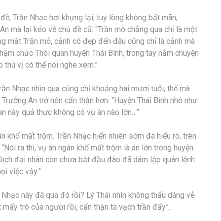
ề, Trần Nhạc hơi khựng lại, tuy lòng không bất mãn,
An mà lại kéo về chủ đề cũ: “Trần mỗ chẳng qua chỉ là một
rong mắt Trần mỗ, cảnh có đẹp đến đâu cũng chỉ là cảnh mà
 nhậm chức Thôi quan huyện Thái Bình, trong tay nắm chuyện
o thú vị có thể nói nghe xem.”
rần Nhạc nhìn qua cũng chỉ khoảng hai mươi tuổi, thế mà
 Trường An trở nên cẩn thận hơn: “Huyện Thái Bình nhỏ như
ian này quả thực không có vụ án nào lớn…”
ân khố mất trộm. Trần Nhạc hiển nhiên sớm đã hiểu rõ, trên
: “Nói ra thì, vụ án ngân khố mất trộm là án lớn trong huyện.
 Dịch đại nhân còn chưa bắt đầu đào đã dám lập quân lệnh
ọi việc vậy.”
 Nhạc này đã qua đó rồi? Lý Thái nhìn không thấu dáng vẻ
 mấy trò của ngươi rồi, cẩn thận ta vạch trần đấy”.