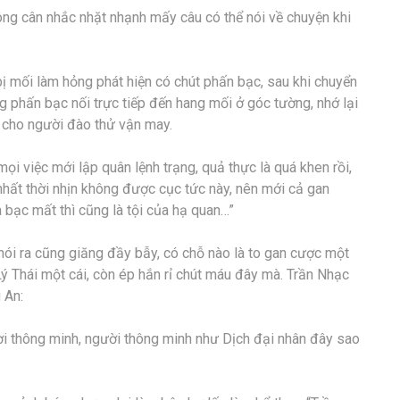
ng cân nhắc nhặt nhạnh mấy câu có thể nói về chuyện khi
bị mối làm hỏng phát hiện có chút phấn bạc, sau khi chuyển
 phấn bạc nối trực tiếp đến hang mối ở góc tường, nhớ lại
 cho người đào thử vận may.
ọi việc mới lập quân lệnh trạng, quả thực là quá khen rồi,
hất thời nhịn không được cục tức này, nên mới cả gan
 bạc mất thì cũng là tội của hạ quan…”
 nói ra cũng giăng đầy bẫy, có chỗ nào là to gan cược một
 Lý Thái một cái, còn ép hắn rỉ chút máu đây mà. Trần Nhạc
 An:
ười thông minh, người thông minh như Dịch đại nhân đây sao