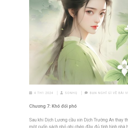
4 TH1 2024
SONHQ
BẠN NGHĨ GÌ VỀ BÀI V
Chương 7: Khó đối phó
Sau khi Dịch Lương cầu xin Dịch Trường An thay t
một cuốn sách nhỏ ghi chép đầy đủ tình hình nhà h