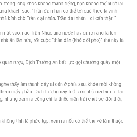
, trong lòng khóc không thành tiếng, hận không thể nuốt lại
ùng khách sáo: “Trần đại nhân có thể tới quả thực là vinh
hà kính chờ Trần đại nhân, Trần đại nhân… đi cẩn thận.”
mắt sao, não Trần Nhạc úng nước hay gì, rõ ràng là lần
hà ăn lần nữa, rốt cuộc “thân dân (khó đối phó)” thế này là
 quán rượu, Dịch Trường An bất lực gọi chưởng quầy một
nghe thấy âm thanh đầy ai oán ở phía sau, khóe môi không
ẻ thêm mấy phần: Dịch Lương này tuổi còn nhỏ mà tâm tư lại
 nhưng xem ra cũng chỉ là thiếu niên trải chút sự đời thôi,
i không tính là phức tạp, xem ra nếu có thể thu về làm thuộc