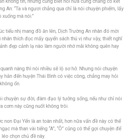
vẫn không tin, nhưng cũng biết hỏi nữa cũng chẳng có kết
ng An: “Ta và ngươi chẳng qua chỉ là nói chuyện phiếm, lấy
i xuống mà nói.”
úc tiểu nhị mang đồ ăn lên, Dịch Trường An nhân đó mời
nhân thích đọc mấy quyển sách thú vị như vậy, thiết nghĩ
y cảnh đẹp cảnh lạ nào làm người nhớ mãi không quên hay
quanh nàng thì nói nhiều sẽ lộ sơ hở. Nhưng nói chuyện
 này hắn đến huyện Thái Bình có việc công, chẳng may hỏi
 không ổn.
ói chuyện sự đời, đàm đạo lý tưởng sống, nếu như chỉ nói
ữa cơm này cũng nuốt không trôi.
ước non Đại Yến là an toàn nhất, hơn nữa vấn đề này có thể
ngạc mà than vài tiếng “A”, “Ô” cũng có thể gợi chuyện để
 léo chọn chủ đề này.