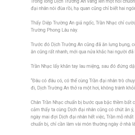
Trong lòng Dịch Trường An vang lên một hồi chuông
đại nhân nói đùa rồi, hạ quan cũng chỉ biết hai ngó
Thấy Diệp Trường An giả ngốc, Trần Nhạc chỉ cười,
Trường Phong Lâu này.
Trước đó Dịch Trường An cũng đã ăn lưng bụng, cò
ăn cũng rất nhanh, mới qua nửa khắc hai người đã
Trần Nhạc lấy khăn tay lau miệng, sau đó đứng dậy
“Đâu có đâu có, có thể cùng Trần đại nhân trò ch
đi, Dịch Trường An thở ra một hơi, không tránh khỏ
Chân Trần Nhạc chuẩn bị bước qua bậc thềm bất chợ
cảm thấy ta cùng Dịch đại nhân cũng có chút ăn ý, 
ngày mai đợi Dịch đại nhân hết việc, Trần mỗ nhất
chuẩn bị, chỉ cần làm vài món thường ngày ở nhà l