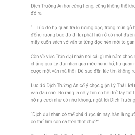
Dịch Trường An hơi cứng họng, cũng không thể khô
đó ra:
“… Lúc đó hạ quan tra kĩ rương bạc, trong mùn gỗ 
đống rương bạc đó đi lại phát hiện ở có một đường
mấy cuốn sách vớ vẩn ta từng đọc nên mới to gan
Còn về việc Trần đại nhân nói cái gì mà nắm chắc m
chẳng qua Lý đại nhân quá mức hùng hổ, hạ quan n
cược một ván mà thôi. Dù sao đến lúc tìm không ra
Lúc đó Dịch Trường An cố ý chọc giận Lý Thái, lời
ván đâu chứ. Rõ ràng là cố ý tìm cơ hội trở tay tát
nở nụ cười như có như không, ngắt lời Dịch Trường
“Dịch đại nhân có thể phá được án này, hẳn là ng
có thể làm con cá trên thớt chứ?”