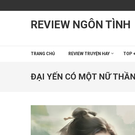
Bỏ
qua
và
REVIEW NGÔN TÌNH
tới
nội
dung
(ấn
Enter)
TRANG CHỦ
REVIEW TRUYỆN HAY
TOP +
ĐẠI YẾN CÓ MỘT NỮ THẦ