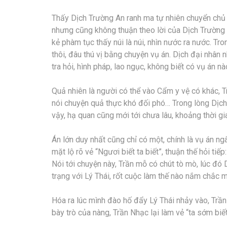
Thấy Dịch Trường An ranh ma tự nhiên chuyển chủ đ
nhưng cũng không thuận theo lời của Dịch Trường 
kẻ phàm tục thấy núi là núi, nhìn nước ra nước. T
thôi, đâu thú vị bằng chuyện vụ án. Dịch đại nhân
tra hỏi, hình pháp, lao ngục, không biết có vụ án nà
Quả nhiên là người có thể vào Cẩm y vệ có khác, T
nói chuyện quả thực khó đối phó… Trong lòng Dịch
vậy, hạ quan cũng mới tới chưa lâu, khoảng thời g
Án lớn duy nhất cũng chỉ có một, chính là vụ án ng
mặt lộ rõ vẻ “Ngươi biết ta biết”, thuận thế hỏi tiếp
Nói tới chuyện này, Trần mỗ có chút tò mò, lúc đó
trạng với Lý Thái, rốt cuộc làm thế nào nắm chắc m
Hóa ra lúc mình đào hố đẩy Lý Thái nhảy vào, Trần
bày trò của nàng, Trần Nhạc lại làm vẻ “ta sớm biết