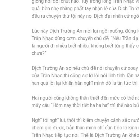
giống nói dối chút nào. Tuy trong lòng Trần Nhạc 
quả, bèn nhẹ nhàng phất tay nhận lễ của Dịch Trườ
đâu ra chuyện thứ tội này nọ. Dịch đại nhân cứ ngồ
Lúc này Dịch Trường An mới lại ngồi xuống, đúng l
Trần Nhạc dùng cơm, chuyển chủ đề: “Nếu Trần đại 
là người đi nhiều biết nhiều, không biết từng thấ
chưa?”
Dịch Trường An sợ nếu chủ đề nói chuyện cứ xoay 
của Trần Nhạc thì cũng sợ lỡ lời nói linh tinh, lần
han quá lời lại khiến hắn nghĩ mình dò la tin tức thì
Hai người cũng không thân thiết đến mức có thể n
mấy câu “Hôm nay thời tiết ha ha ha” thì thế nào b
Nghĩ tới nghĩ lui, thôi thì kiếm chuyện cảnh sắc n
chém gió được, bản thân mình chỉ cần bộc lộ kinh 
Trần Nhạc tiếp tục nói. Thế là Dịch Trường An khéo