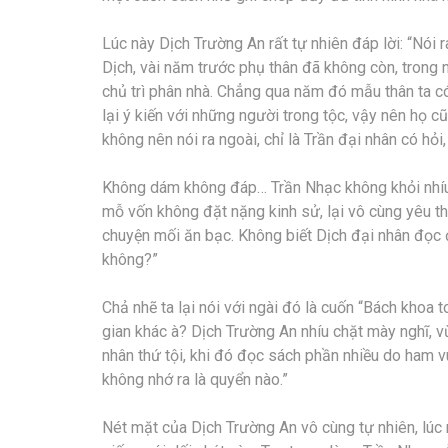
Lúc này Dịch Trường An rất tự nhiên đáp lời: “Nói r
Dịch, vài năm trước phụ thân đã không còn, trong 
chủ trì phân nhà. Chẳng qua năm đó mẫu thân ta có
lại ý kiến với những người trong tộc, vậy nên họ c
không nên nói ra ngoài, chỉ là Trần đại nhân có h
Không dám không đáp… Trần Nhạc không khỏi nhíu m
mỗ vốn không đặt nặng kinh sử, lại vô cùng yêu t
chuyện mối ăn bạc. Không biết Dịch đại nhân đọc
không?”
Chả nhẽ ta lại nói với ngài đó là cuốn “Bách khoa
gian khác à? Dịch Trường An nhíu chặt mày nghĩ,
nhân thứ tội, khi đó đọc sách phần nhiều do ham vu
không nhớ ra là quyển nào.”
Nét mặt của Dịch Trường An vô cùng tự nhiên, lúc n