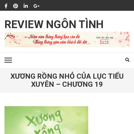
Bỏ
qua
và
REVIEW NGÔN TÌNH
tới
nội
dung
(ấn
Enter)
XƯƠNG RỒNG NHỎ CỦA LỤC TIỂU
XUYÊN – CHƯƠNG 19