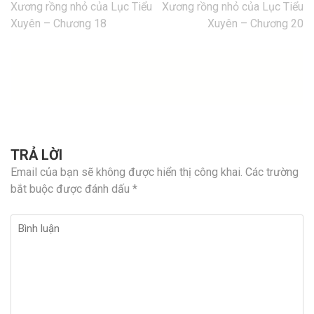
Điều
Xương rồng nhỏ của Lục Tiểu
Xương rồng nhỏ của Lục Tiểu
hướng
Xuyên – Chương 18
Xuyên – Chương 20
bài
viết
TRẢ LỜI
Email của bạn sẽ không được hiển thị công khai.
Các trường
bắt buộc được đánh dấu
*
Bình
luận