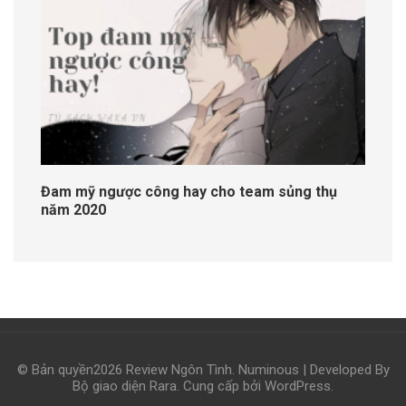
Đam mỹ ngược công hay cho team sủng thụ
năm 2020
© Bản quyền2026
Review Ngôn Tình
.
Numinous | Developed By
Bộ giao diện Rara
. Cung cấp bởi
WordPress
.