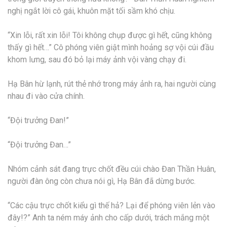
nghị ngắt lời cô gái, khuôn mặt tối sầm khó chịu.
“Xin lỗi, rất xin lỗi! Tôi không chụp được gì hết, cũng không
thấy gì hết…” Cô phóng viên giật mình hoảng sợ vội cúi đầu
khom lưng, sau đó bỏ lại máy ảnh vội vàng chạy đi.
Hạ Bân hừ lạnh, rút thẻ nhớ trong máy ảnh ra, hai người cùng
nhau đi vào cửa chính.
“Đội trưởng Đan!”
“Đội trưởng Đan…”
Nhóm cảnh sát đang trực chốt đều cúi chào Đan Thần Huân,
người đàn ông còn chưa nói gì, Hạ Bân đã dừng bước.
“Các cậu trực chốt kiểu gì thế hả? Lại để phóng viên lẻn vào
đây!?” Anh ta ném máy ảnh cho cấp dưới, trách mắng một