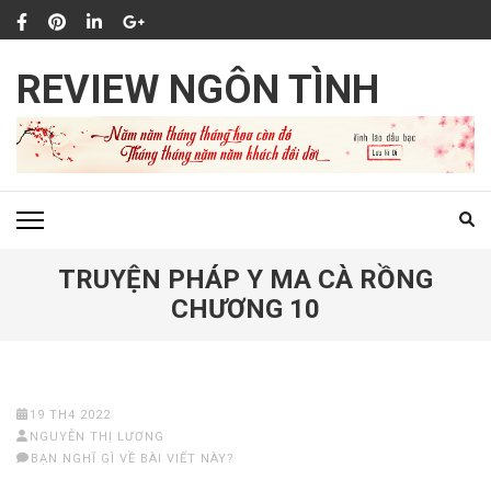
Bỏ
qua
và
REVIEW NGÔN TÌNH
tới
nội
dung
(ấn
Enter)
TRUYỆN PHÁP Y MA CÀ RỒNG
CHƯƠNG 10
19 TH4 2022
NGUYỄN THỊ LƯƠNG
BẠN NGHĨ GÌ VỀ BÀI VIẾT NÀY?