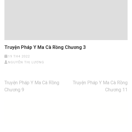
Truyện Pháp Y Ma Cà Rồng Chương 3
19 TH4 2022
NGUYỄN THỊ LƯƠNG
Điều
Truyện Pháp Y Ma Cà Rồng
Truyện Pháp Y Ma Cà Rồng
hướng
Chương 9
Chương 11
bài
viết