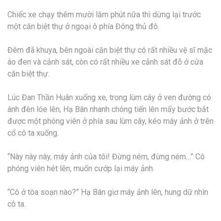
Chiếc xe chạy thêm mười lăm phút nữa thì dừng lại trước
một căn biệt thự ở ngoại ô phía Đông thủ đô.
Đêm đã khuya, bên ngoài căn biệt thự có rất nhiều vệ sĩ mặc
áo đen và cảnh sát, còn có rất nhiều xe cảnh sát đỗ ở cửa
căn biệt thự.
Lúc Đan Thần Huân xuống xe, trong lùm cây ở ven đường có
ánh đèn lóe lên, Hạ Bân nhanh chóng tiến lên mấy bước bắt
được một phóng viên ở phía sau lùm cây, kéo máy ảnh ở trên
cổ cô ta xuống.
“Này này này, máy ảnh của tôi! Đừng ném, đừng ném…” Cô
phóng viên hét lên, muốn cướp lại máy ảnh.
“Cô ở tòa soạn nào?” Hạ Bân giơ máy ảnh lên, hung dữ nhìn
cô ta.