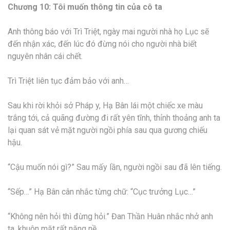
Chương 10: Tôi muốn thông tin của cô ta
Anh thông báo với Trì Triệt, ngày mai người nhà họ Lục sẽ
đến nhận xác, đến lúc đó đừng nói cho người nhà biết
nguyên nhân cái chết.
Trì Triệt liên tục đảm bảo với anh…
Sau khi rời khỏi sở Pháp y, Hạ Bân lái một chiếc xe màu
trắng tới, cả quãng đường đi rất yên tĩnh, thỉnh thoảng anh ta
lại quan sát vẻ mặt người ngồi phía sau qua gương chiếu
hậu.
“Cậu muốn nói gì?” Sau mấy lần, người ngồi sau đã lên tiếng.
“Sếp…” Hạ Bân cân nhắc từng chữ: “Cục trưởng Lục…”
“Không nên hỏi thì đừng hỏi.” Đan Thần Huân nhắc nhở anh
ta, khuôn mặt rất nặng nề.