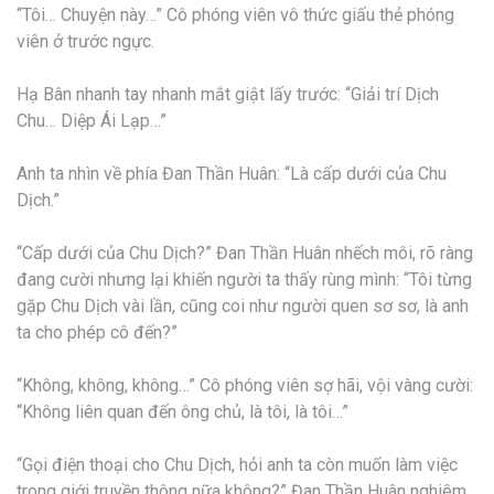
“Tôi… Chuyện này…” Cô phóng viên vô thức giấu thẻ phóng
viên ở trước ngực.
Hạ Bân nhanh tay nhanh mắt giật lấy trước: “Giải trí Dịch
Chu… Diệp Ái Lạp…”
Anh ta nhìn về phía Đan Thần Huân: “Là cấp dưới của Chu
Dịch.”
“Cấp dưới của Chu Dịch?” Đan Thần Huân nhếch môi, rõ ràng
đang cười nhưng lại khiến người ta thấy rùng mình: “Tôi từng
gặp Chu Dịch vài lần, cũng coi như người quen sơ sơ, là anh
ta cho phép cô đến?”
“Không, không, không…” Cô phóng viên sợ hãi, vội vàng cười:
“Không liên quan đến ông chủ, là tôi, là tôi…”
“Gọi điện thoại cho Chu Dịch, hỏi anh ta còn muốn làm việc
trong giới truyền thông nữa không?” Đan Thần Huân nghiêm