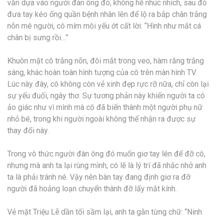
vẫn dựa vào người đàn ông đó, không hề nhúc nhích, sau đó
đưa tay kéo ống quần bệnh nhân lên để lộ ra bắp chân trắng
nõn mê người, cô mím môi yếu ớt cất lời: “Hình như mắt cá
chân bị sưng rồi…”
Khuôn mặt cô trắng nõn, đôi mắt trong veo, hàm răng trắng
sáng, khác hoàn toàn hình tượng của cô trên màn hình TV.
Lúc này đây, cô không còn vẻ xinh đẹp rực rỡ nữa, chỉ còn lại
sự yếu đuối, ngây thơ. Sự tương phản này khiến người ta có
ảo giác như vì mình mà cô đã biến thành một người phụ nữ
nhỏ bé, trong khi người ngoài không thể nhận ra được sự
thay đổi này.
Trong vô thức người đàn ông đó muốn giơ tay lên để đỡ cô,
nhưng mà anh ta lại rùng mình, có lẽ là lý trí đã nhắc nhở anh
ta là phải tránh né. Vậy nên bàn tay đang định giơ ra đỡ
người đã hoảng loạn chuyển thành đỡ lấy mắt kính.
Vẻ mặt Triệu Lễ dần tối sầm lại, anh ta gằn từng chữ: “Ninh