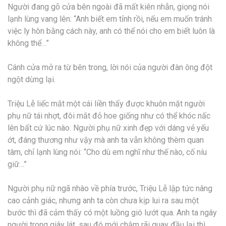
Người đang gõ cửa bên ngoài đã mất kiên nhẫn, giọng nói
lạnh lùng vang lên: “Anh biết em tỉnh rồi, nếu em muốn tránh
việc ly hôn bằng cách này, anh có thể nói cho em biết luôn là
không thể…”
Cánh cửa mở ra từ bên trong, lời nói của người đàn ông đột
ngột dừng lại.
Triệu Lễ liếc mắt một cái liền thấy được khuôn mặt người
phụ nữ tái nhợt, đôi mắt đỏ hoe giống như có thể khóc nấc
lên bất cứ lúc nào. Người phụ nữ xinh đẹp với dáng vẻ yếu
ớt, đáng thương như vậy mà anh ta vẫn không thèm quan
tâm, chỉ lạnh lùng nói: “Cho dù em nghĩ như thế nào, cố níu
giữ…”
Người phụ nữ ngã nhào về phía trước, Triệu Lễ lập tức nâng
cao cảnh giác, nhưng anh ta còn chưa kịp lui ra sau một
bước thì đã cảm thấy có một luồng gió lướt qua. Anh ta ngây
người trong giây lát, sau đó mới chậm rãi quay đầu lại thì