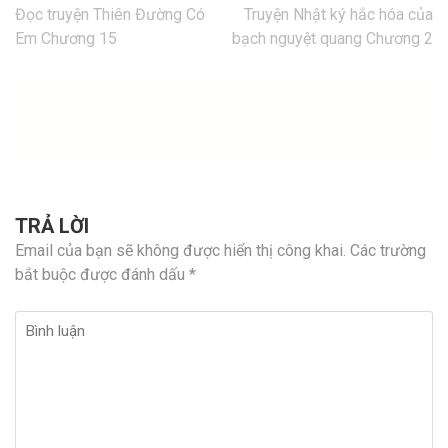
Điều
Đọc truyện Thiên Đường Có
Truyện Nhật ký hắc hóa của
hướng
Em Chương 15
bạch nguyệt quang Chương 2
bài
viết
TRẢ LỜI
Email của bạn sẽ không được hiển thị công khai.
Các trường
bắt buộc được đánh dấu
*
Bình
luận