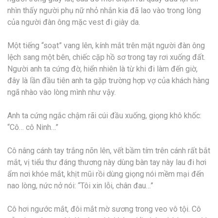
nhìn thấy người phụ nữ nhỏ nhắn kia đã lao vào trong lòng
của người đàn ông mặc vest đi giày da.
Một tiếng “soạt” vang lên, kính mắt trên mặt người đàn ông
lệch sang một bên, chiếc cặp hồ sơ trong tay rơi xuống đất.
Người anh ta cứng đờ, hiển nhiên là từ khi đi làm đến giờ,
đây là lần đầu tiên anh ta gặp trường hợp vợ của khách hàng
ngã nhào vào lòng mình như vậy.
Anh ta cứng ngắc chậm rãi cúi đầu xuống, giọng khô khốc:
“Cô… cô Ninh…”
Cô nâng cánh tay trắng nõn lên, vết bầm tím trên cánh rất bắt
mắt, vị tiểu thư đáng thương này dùng bàn tay này lau đi hơi
ẩm nơi khóe mắt, khịt mũi rồi dùng giọng nói mềm mại đến
nao lòng, nức nở nói: “Tôi xin lỗi, chân đau…”
Cô hơi ngước mắt, đôi mắt mờ sương trong veo vô tội. Cô