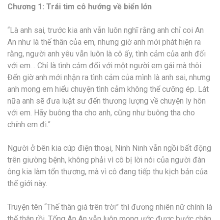
Chương 1: Trái tim cô hướng về biển lớn
“Là anh sai, trước kia anh vẫn luôn nghĩ rằng anh chỉ coi An
An như là thế thân của em, nhưng giờ anh mới phát hiện ra
rằng, người anh yêu vẫn luôn là cô ấy, tình cảm của anh đối
với em… Chỉ là tình cảm đối với một người em gái mà thôi.
Đến giờ anh mới nhận ra tình cảm của mình là anh sai, nhưng
anh mong em hiểu chuyện tình cảm không thể cưỡng ép. Lát
nữa anh sẽ đưa luật sư đến thương lượng về chuyện ly hôn
với em. Hãy buông tha cho anh, cũng như buông tha cho
chính em đi.”
Người ở bên kia cúp điện thoại, Ninh Ninh vẫn ngồi bất động
trên giường bệnh, không phải vì cô bị lời nói của người đàn
ông kia làm tổn thương, mà vì cô đang tiếp thu kịch bản của
thế giới này.
Truyện tên “Thế thân giá trên trời” thì đương nhiên nữ chính là
thế thân rồi. Tống An An vẫn luôn mong ước được bước chân