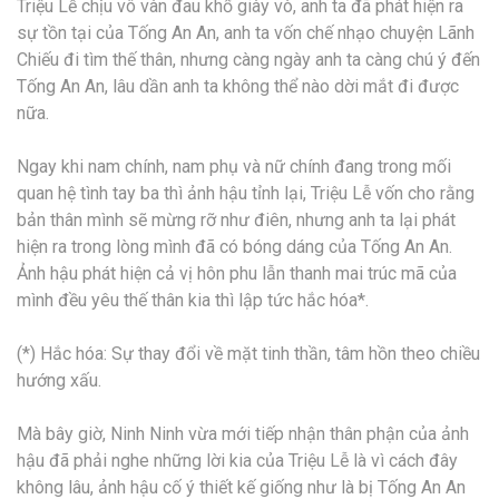
Triệu Lễ chịu vô vàn đau khổ giày vò, anh ta đã phát hiện ra
sự tồn tại của Tống An An, anh ta vốn chế nhạo chuyện Lãnh
Chiếu đi tìm thế thân, nhưng càng ngày anh ta càng chú ý đến
Tống An An, lâu dần anh ta không thể nào dời mắt đi được
nữa.
Ngay khi nam chính, nam phụ và nữ chính đang trong mối
quan hệ tình tay ba thì ảnh hậu tỉnh lại, Triệu Lễ vốn cho rằng
bản thân mình sẽ mừng rỡ như điên, nhưng anh ta lại phát
hiện ra trong lòng mình đã có bóng dáng của Tống An An.
Ảnh hậu phát hiện cả vị hôn phu lẫn thanh mai trúc mã của
mình đều yêu thế thân kia thì lập tức hắc hóa*.
(*) Hắc hóa: Sự thay đổi về mặt tinh thần, tâm hồn theo chiều
hướng xấu.
Mà bây giờ, Ninh Ninh vừa mới tiếp nhận thân phận của ảnh
hậu đã phải nghe những lời kia của Triệu Lễ là vì cách đây
không lâu, ảnh hậu cố ý thiết kế giống như là bị Tống An An