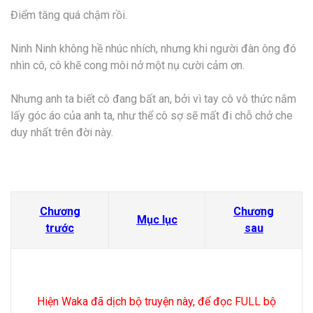
Điểm tăng quá chậm rồi.
Ninh Ninh không hề nhúc nhích, nhưng khi người đàn ông đó
nhìn cô, cô khẽ cong môi nở một nụ cười cảm ơn.
Nhưng anh ta biết cô đang bất an, bởi vì tay cô vô thức nắm
lấy góc áo của anh ta, như thể cô sợ sẽ mất đi chỗ chở che
duy nhất trên đời này.
Chương
Chương
Mục lục
trước
sau
Hiện Waka đã dịch bộ truyện này, để đọc FULL bộ