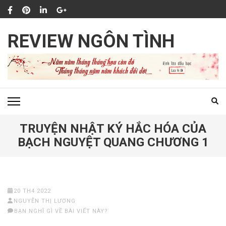
Bỏ
qua
và
REVIEW NGÔN TÌNH
tới
nội
dung
(ấn
Enter)
TRUYỆN NHẬT KÝ HẮC HÓA CỦA
BẠCH NGUYỆT QUANG CHƯƠNG 1
20 TH4 2022
NGUYỄN THỊ LƯƠNG
BẠN NGHĨ GÌ VỀ BÀI VIẾT NÀY?