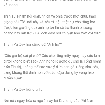
vải bông.
Trần Tử Phàm nổi giận, nhích về phía trước một chút, thấp
giọng nói: “Tôi nói này kẻ xấu xí, cậu thật sự cho rằng leo
được lên giường của anh họ tôi thì sẽ trở thành phượng
hoàng bay lên trời? Lại còn dám nói chuyện như vậy với tôi?”
Thẩm Vu Quy hơi sững sờ: “Anh họ?”
“Cậu giả bộ cái gì chứ? Cậu cho rằng mấy ngày nay cậu làm
gì tôi không biết sao? Anh họ tôi đường đường là Tổng Giám
đốc Phí thị, không thể nào vừa ý đứa con gái riêng như cậu,
càng không thể đính hôn với cậu! Cậu đừng hy vọng hão
huyền nữa!”
Thẩm Vu Quy bừng tỉnh.
Nói nửa ngày, hóa ra người này lại là em họ của Phí Nam