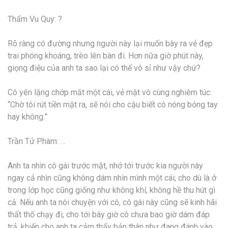
Thẩm Vu Quy: ?
Rõ ràng có đường nhưng người này lại muốn bày ra vẻ đẹp
trai phóng khoáng, trèo lên bàn đi. Hơn nữa giờ phút này,
giọng điệu của anh ta sao lại có thể vô sỉ như vậy chứ?
Cô yên lặng chớp mắt một cái, vẻ mặt vô cùng nghiêm túc:
“Chờ tôi rút tiền mặt ra, sẽ nói cho cậu biết có nóng bỏng tay
hay không.”
Trần Tử Phàm: …
Anh ta nhìn cô gái trước mặt, nhớ tới trước kia người này
ngay cả nhìn cũng không dám nhìn mình một cái; cho dù là ở
trong lớp học cũng giống như không khí, không hề thu hút gì
cả. Nếu anh ta nói chuyện với cô, cô gái này cũng sẽ kinh hãi
thất thố chạy đi; cho tới bây giờ cô chưa bao giờ dám đáp
trả, khiến cho anh ta cảm thấy bản thân như đang đánh vào