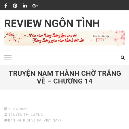
Bỏ
qua
và
REVIEW NGÔN TÌNH
tới
nội
dung
(ấn
Enter)
TRUYỆN NAM THÀNH CHỜ TRĂNG
VỀ – CHƯƠNG 14
9 TH6 2022
NGUYỄN THỊ LƯƠNG
BẠN NGHĨ GÌ VỀ BÀI VIẾT NÀY?