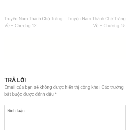
Điều
Truyện Nam Thành Chờ Trăng
Truyện Nam Thành Chờ Trăng
hướng
Về – Chương 13
Về – Chương 15
bài
viết
TRẢ LỜI
Email của bạn sẽ không được hiển thị công khai.
Các trường
bắt buộc được đánh dấu
*
Bình
luận