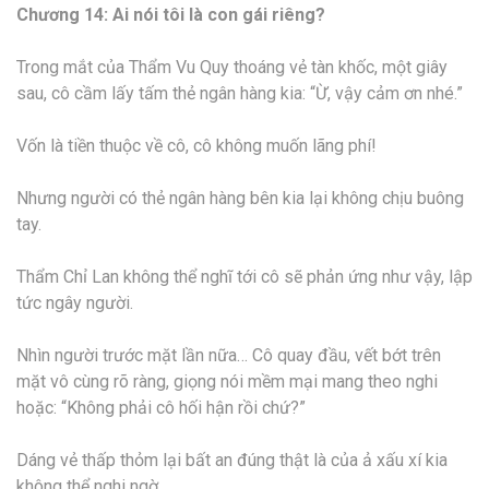
Chương 14: Ai nói tôi là con gái riêng?
Trong mắt của Thẩm Vu Quy thoáng vẻ tàn khốc, một giây
sau, cô cầm lấy tấm thẻ ngân hàng kia: “Ừ, vậy cảm ơn nhé.”
Vốn là tiền thuộc về cô, cô không muốn lãng phí!
Nhưng người có thẻ ngân hàng bên kia lại không chịu buông
tay.
Thẩm Chỉ Lan không thể nghĩ tới cô sẽ phản ứng như vậy, lập
tức ngây người.
Nhìn người trước mặt lần nữa… Cô quay đầu, vết bớt trên
mặt vô cùng rõ ràng, giọng nói mềm mại mang theo nghi
hoặc: “Không phải cô hối hận rồi chứ?”
Dáng vẻ thấp thỏm lại bất an đúng thật là của ả xấu xí kia
không thể nghi ngờ.