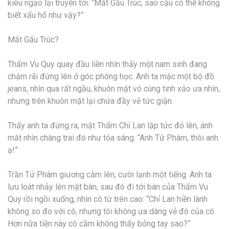
kiêu ngạo lại truyền tới: “Mắt Gấu Trúc, sao cậu có thể không
biết xấu hổ như vậy?”
Mắt Gấu Trúc?
Thẩm Vu Quy quay đầu liền nhìn thấy một nam sinh đang
chậm rãi đứng lên ở góc phòng học. Anh ta mặc một bộ đồ
jeans, nhìn qua rất ngầu, khuôn mặt vô cùng tinh xảo ưa nhìn,
nhưng trên khuôn mặt lại chứa đầy vẻ tức giận.
Thấy anh ta đứng ra, mặt Thẩm Chỉ Lan lập tức đỏ lên, ánh
mắt nhìn chàng trai đó như tỏa sáng: “Anh Tử Phàm, thôi anh
ạ!”
Trần Tử Phàm giương cằm lên, cười lạnh một tiếng. Anh ta
lưu loát nhảy lên mặt bàn, sau đó đi tới bàn của Thẩm Vu
Quy rồi ngồi xuống, nhìn cô từ trên cao: “Chỉ Lan hiền lành
không so đo với cô, nhưng tôi không ưa dáng vẻ đó của cô.
Hơn nữa tiền này cô cầm không thấy bỏng tay sao?”