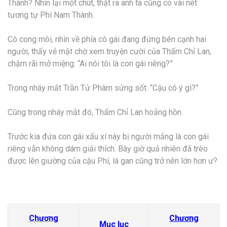
Thành? Nhìn lại một chút, thật ra anh ta cũng có vài nét
tương tự Phí Nam Thành.
Cô cong môi, nhìn về phía cô gái đang đứng bên cạnh hai
người, thấy vẻ mặt chờ xem truyện cười của Thẩm Chỉ Lan,
chậm rãi mở miệng: “Ai nói tôi là con gái riêng?”
Trong nháy mắt Trần Tử Phàm sửng sốt: “Cậu có ý gì?”
Cũng trong nháy mắt đó, Thẩm Chỉ Lan hoảng hồn.
Trước kia đứa con gái xấu xí này bị người mắng là con gái
riêng vẫn không dám giải thích. Bây giờ quả nhiên đã trèo
được lên giường của cậu Phí, lá gan cũng trở nên lớn hơn ư?
Chương
Chương
Mục lục