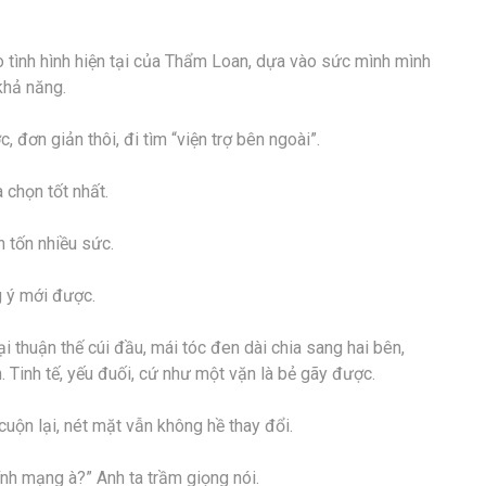
heo tình hình hiện tại của Thẩm Loan, dựa vào sức mình mình
khả năng.
đơn giản thôi, đi tìm “viện trợ bên ngoài”.
 chọn tốt nhất.
 tốn nhiều sức.
g ý mới được.
i thuận thế cúi đầu, mái tóc đen dài chia sang hai bên,
. Tinh tế, yếu đuối, cứ như một vặn là bẻ gãy được.
uộn lại, nét mặt vẫn không hề thay đổi.
nh mạng à?” Anh ta trầm giọng nói.