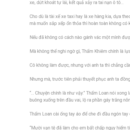
xe, dứt khoát tự lái, kết quả xảy ra tai nạn ô tô…
Cho dù là tài xế xe taxi hay là xe hàng kia, dựa t
mà muốn sắp xếp ổn thỏa thì hoàn toàn không có 
Nếu đã không có cách nào gánh vác một mình được, 
Mà không thể nghi ngờ gì, Thẩm Khiêm chính là lựa
Cô không làm được, nhưng với anh ta thì chẳng cần
Nhưng mà, trước tiên phải thuyết phục anh ta đồn
“… Chuyện chính là như vậy.” Thẩm Loan nói xong lạ
buông xuống trên đầu vai, lộ ra phần gáy trắng nõn
Thẩm Loan cài ống tay áo để che đi đầu ngón tay c
“Mười vạn tệ đã làm cho em bất chấp nguy hiểm tí