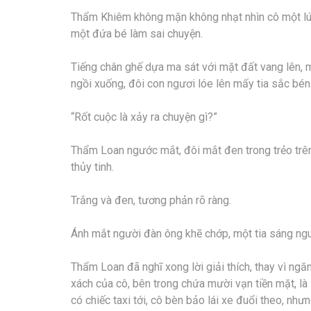
Thẩm Khiêm không mặn không nhạt nhìn cô một lú
một đứa bé làm sai chuyện.
Tiếng chân ghế dựa ma sát với mặt đất vang lên, 
ngồi xuống, đôi con ngươi lóe lên mấy tia sắc bén
“Rốt cuộc là xảy ra chuyện gì?”
Thẩm Loan ngước mắt, đôi mắt đen trong trẻo trê
thủy tinh.
Trắng và đen, tương phản rõ ràng.
Ánh mắt người đàn ông khẽ chớp, một tia sáng ngu
Thẩm Loan đã nghĩ xong lời giải thích, thay vì ngă
xách của cô, bên trong chứa mười vạn tiền mặt, là 
có chiếc taxi tới, cô bèn bảo lái xe đuổi theo, như