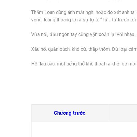
Thẩm Loan dùng ánh mắt nghi hoặc dò xét anh ta: 
vọng, loáng thoáng lộ ra sự tự ti: “Từ… từ trước tới
Vừa nói, đầu ngón tay cũng vặn xoắn lại với nhau.
Xấu hổ, quẫn bách, khó xử, thấp thỏm. Đủ loại cả
Hồi lâu sau, một tiếng thở khẽ thoát ra khỏi bờ m
Chương trước