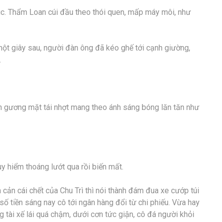
c. Thẩm Loan cúi đầu theo thói quen, mấp máy môi, như
một giây sau, người đàn ông đã kéo ghế tới cạnh giường,
.
n gương mặt tái nhợt mang theo ánh sáng bóng lăn tăn như
y hiểm thoáng lướt qua rồi biến mất.
n cản cái chết của Chu Trì thì nói thành đám đua xe cướp túi
số tiền sáng nay cô tới ngân hàng đổi từ chi phiếu. Vừa hay
ng tài xế lái quá chậm, dưới cơn tức giận, cô đá người khỏi