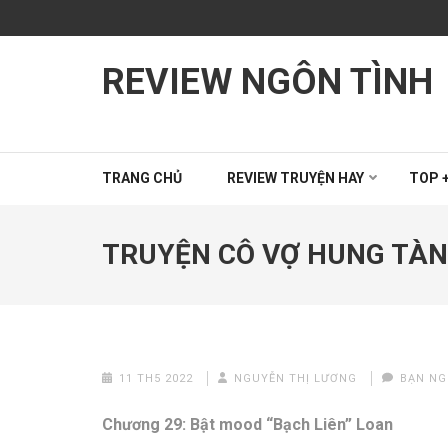
Bỏ
qua
và
REVIEW NGÔN TÌNH
tới
nội
dung
(ấn
Enter)
TRANG CHỦ
REVIEW TRUYỆN HAY
TOP +
TRUYỆN CÔ VỢ HUNG TÀN
11 TH5 2022
NGUYỄN THỊ LƯƠNG
BẠN NGH
Chương 29: Bật mood “Bạch Liên” Loan