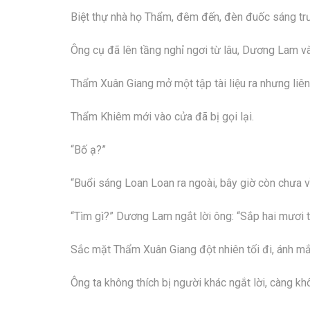
Biệt thự nhà họ Thẩm, đêm đến, đèn đuốc sáng tr
Ông cụ đã lên tầng nghỉ ngơi từ lâu, Dương Lam và
Thẩm Xuân Giang mở một tập tài liệu ra nhưng liên 
Thẩm Khiêm mới vào cửa đã bị gọi lại.
“Bố ạ?”
“Buổi sáng Loan Loan ra ngoài, bây giờ còn chưa về
“Tìm gì?” Dương Lam ngắt lời ông: “Sắp hai mươi tu
Sắc mặt Thẩm Xuân Giang đột nhiên tối đi, ánh mắt
Ông ta không thích bị người khác ngắt lời, càng kh