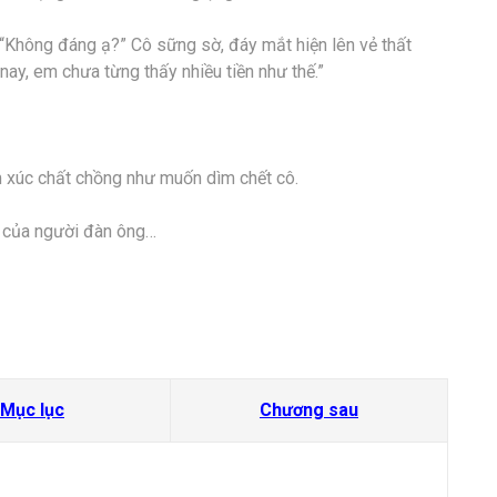
“Không đáng ạ?” Cô sững sờ, đáy mắt hiện lên vẻ thất
 nay, em chưa từng thấy nhiều tiền như thế.”
m xúc chất chồng như muốn dìm chết cô.
ôi của người đàn ông…
Mục lục
Chương sau