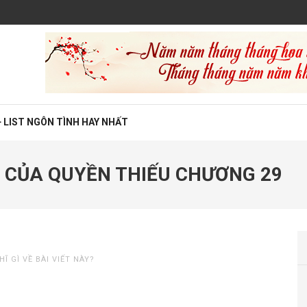
 LIST NGÔN TÌNH HAY NHẤT
 CỦA QUYỀN THIẾU CHƯƠNG 29
Ĩ GÌ VỀ BÀI VIẾT NÀY?