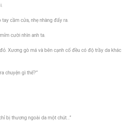
i.
 tay cầm cửa, nhẹ nhàng đẩy ra.
mỉm cười nhìn anh ta.
u đỏ. Xương gò má và bên cạnh cổ đều có độ trầy da khác
ra chuyện gì thế?”
 chỉ bị thương ngoài da một chút…”