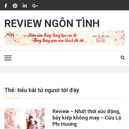
Bỏ
qua
và
REVIEW NGÔN TÌNH
tới
nội
dung
(ấn
Enter)
Thẻ:
tiểu hài tử ngươi tới đây
Review – Nhất thời xúc động,
bảy kiếp không may – Cửu Lộ
Phi Hương