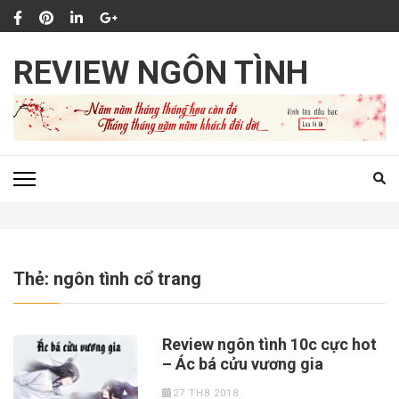
Bỏ
qua
và
REVIEW NGÔN TÌNH
tới
nội
dung
(ấn
Enter)
Thẻ:
ngôn tình cổ trang
Review ngôn tình 10c cực hot
– Ác bá cửu vương gia
27 TH8 2018