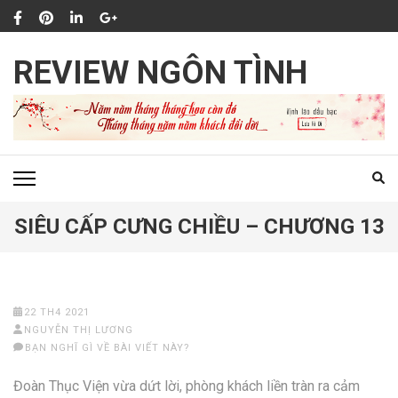
Bỏ
qua
và
REVIEW NGÔN TÌNH
tới
nội
dung
(ấn
Enter)
SIÊU CẤP CƯNG CHIỀU – CHƯƠNG 13
22 TH4 2021
NGUYỄN THỊ LƯƠNG
BẠN NGHĨ GÌ VỀ BÀI VIẾT NÀY?
Đoàn Thục Viện vừa dứt lời, phòng khách liền tràn ra cảm