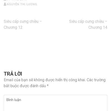
NGUYỄN THỊ LƯƠNG
Điều
Siêu cấp cưng chiều –
Siêu cấp cưng chiều –
hướng
Chương 12
Chương 14
bài
viết
TRẢ LỜI
Email của bạn sẽ không được hiển thị công khai.
Các trường
bắt buộc được đánh dấu
*
Bình
luận