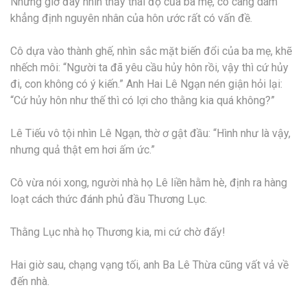
Nhưng giờ đây nhìn thấy thái độ của ba mẹ, cô càng dám
khẳng định nguyên nhân của hôn ước rất có vấn đề.
Cô dựa vào thành ghế, nhìn sắc mặt biến đổi của ba mẹ, khẽ
nhếch môi: “Người ta đã yêu cầu hủy hôn rồi, vậy thì cứ hủy
đi, con không có ý kiến.” Anh Hai Lê Ngạn nén giận hỏi lại:
“Cứ hủy hôn như thế thì có lợi cho thằng kia quá không?”
Lê Tiếu vô tội nhìn Lê Ngạn, thờ ơ gật đầu: “Hình như là vậy,
nhưng quả thật em hơi ấm ức.”
Cô vừa nói xong, người nhà họ Lê liền hằm hè, định ra hàng
loạt cách thức đánh phủ đầu Thương Lục.
Thằng Lục nhà họ Thương kia, mi cứ chờ đấy!
Hai giờ sau, chạng vạng tối, anh Ba Lê Thừa cũng vất vả về
đến nhà.