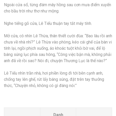
Ngoài cửa sổ, từng đám mây hồng sau cơn mưa điểm xuyến
cho bầu trời như thơ như mộng.
Nghe tiếng gõ cửa, Lê Tiếu thuận tay tắt máy tính.
Mở cửa, cô nhìn Lê Thừa, thân thiết cười đùa: “Bao lâu rồi anh
chưa về nhà nhỉ?” Lê Thừa vào phòng, kéo cái ghế của bàn vi
tính lại, ngồi phịch xuống, áo khoác tuột khỏi bờ vai, để lộ
báng súng lục phía sau hông, “Công việc bận mà, không phải
anh đã về rồi sao? Nói đi, chuyện Thương Lục là thế nào?”
Lê Tiếu nhìn trần nhà, hơi phiền lòng đi tới bên cạnh anh,
chống tay lên ghế, rút lấy báng súng, đặt trên tay thưởng
thức, “Chuyện nhỏ, không có gì đáng nói.”
Danh