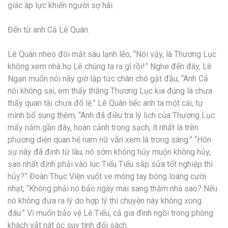
giác áp lực khiến người sợ hãi.
Đến từ anh Cả Lê Quân.
Lê Quân nheo đôi mắt sâu lạnh lẽo, “Nói vậy, là Thương Lục
không xem nhà họ Lê chúng ta ra gì rồi!” Nghe đến đây, Lê
Ngạn muốn nói nãy giờ lập tức chân chó gật đầu, “Anh Cả
nói không sai, em thấy thằng Thương Lục kia đúng là chưa
thấy quan tài chưa đổ lệ.” Lê Quân liếc anh ta một cái, tự
mình bổ sung thêm, “Anh đã điều tra lý lịch của Thương Lục
mấy năm gần đây, hoàn cảnh trong sạch, ít nhất là trên
phương diện quan hệ nam nữ vẫn xem là trong sáng.” “Hôn
sự này đã định từ lâu, nó sớm không hủy muộn không hủy,
sao nhất định phải vào lúc Tiểu Tiếu sắp sửa tốt nghiệp thì
hủy?” Đoàn Thục Viện vuốt ve móng tay bóng loáng cười
nhạt, “Không phải nó bảo ngày mai sang thăm nhà sao? Nếu
nó không đưa ra lý do hợp lý thì chuyện này không xong
đâu.” Vì muốn bảo vệ Lê Tiếu, cả gia đình ngồi trong phòng
khách vắt nát óc suy tính đối sách.