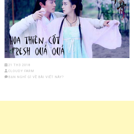
21 TH3 2018
CLOUDY FARM
BẠN NGHĨ GÌ VỀ BÀI VIẾT NÀY?