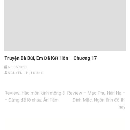
Truyện Bà Bùi, Em Đã Kết Hôn – Chương 17
6 TH5 2021
NGUYỄN THỊ LƯƠNG
Điều
Review: Hào môn kinh mộng 3
Review – Mạc Phụ Hàn Hạ –
hướng
– Đừng để lỡ nhau: Ân Tầm
Đinh Mặc: Ngôn tình đô thị
bài
hay
viết