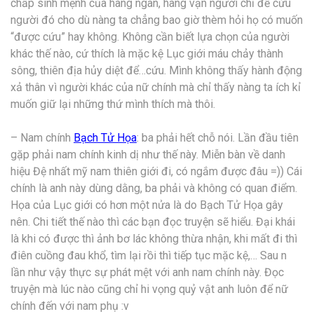
chấp sinh mệnh của hàng ngàn, hàng vạn người chỉ để cứu
người đó cho dù nàng ta chẳng bao giờ thèm hỏi họ có muốn
“được cứu” hay không. Không cần biết lựa chọn của người
khác thế nào, cứ thích là mặc kệ Lục giới máu chảy thành
sông, thiên địa hủy diệt để…cứu. Mình không thấy hành động
xả thân vì người khác của nữ chính mà chỉ thấy nàng ta ích kỉ
muốn giữ lại những thứ mình thích mà thôi.
– Nam chính
Bạch Tử Họa
: ba phải hết chỗ nói. Lần đầu tiên
gặp phải nam chính kinh dị như thế này. Miễn bàn về danh
hiệu Đệ nhất mỹ nam thiên giới đi, có ngắm được đâu =)) Cái
chính là anh này dùng dằng, ba phải và không có quan điểm.
Họa của Lục giới có hơn một nửa là do Bạch Tử Họa gây
nên. Chi tiết thế nào thì các bạn đọc truyện sẽ hiểu. Đại khái
là khi có được thì ảnh bơ lác không thừa nhận, khi mất đi thì
điên cuồng đau khổ, tìm lại rồi thì tiếp tục mặc kệ,… Sau n
lần như vậy thực sự phát mệt với anh nam chính này. Đọc
truyện mà lúc nào cũng chỉ hi vọng quỷ vật anh luôn để nữ
chính đến với nam phụ :v