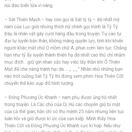
núi đao biển lửa vì nàng.
– Sát Thiên Mạch – hay còn gọi là Sát tỷ tỷ – đệ nhất mỹ
nam của Lục giới nhưng thích nữ chính gọi mình là Tỷ Tỷ.
Đây là nhân vật gây cười hàng đầu trong truyện. Tự cao tự
đại tự luyến bản thân, không màng quyền lực, tính khí khiến
người khác mắt chữ O mồm chữ A, phun cơm liên tục. Chẳng
hạn như tỷ ấy luyện thành thiên hạ đệ nhất cao thủ chỉ nhằm
mục đích… giữ gìn nhan sắc hay việc lấy thần khí Ô Thiên
Mạt để che nắng tránh hại da…. _ __” Nhắn nhủ những bạn
nào trót cuồng Sát Tỷ Tỷ thì đừng xem phim Hoa Thiên Cốt
chuyển thể kẻo sụp đổ hình tượng.
– Đông Phương Úc Khanh – nam phụ được ủng hộ nhất
trong truyện. Là Các chủ của Dị Hủ các chuyên giữ bí mật
của cả thế gian, hắn chỉ có thọ mệnh 25 năm nhưng liên tục
luân hồi và giữ được kí ức của vạn kiếp. Mình thấy Hoa
Thiên Cốt và Đông Phương Úc Khanh cực kì hợp. Nếu như