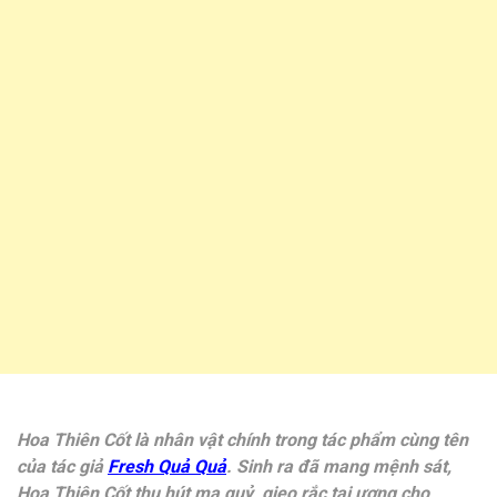
Hoa Thiên Cốt là nhân vật chính trong tác phẩm cùng tên
của tác giả
Fresh Quả Quả
. Sinh ra đã mang mệnh sát,
Hoa Thiên Cốt thu hút ma quỷ, gieo rắc tai ương cho