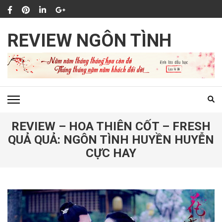
Bỏ
qua
và
REVIEW NGÔN TÌNH
tới
nội
dung
(ấn
Enter)
REVIEW – HOA THIÊN CỐT – FRESH
QUẢ QUẢ: NGÔN TÌNH HUYỀN HUYỄN
CỰC HAY