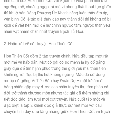
tình cảm của Hoa Thiên Cốt với Bạch Tử Họa phần nhiều là
ngưỡng mộ, choáng ngợp, si mê vì phong thái thoát tục gì đó
thì khi ở bên Đông Phương Úc Khanh nàng luôn thấy ấm áp,
yên bình. Có lẽ tác giả thấy cặp này thành đôi thì không có bi
kịch để viết nên mới để nữ chính ngược tâm, ngược thân yêu
nhân vật nhàm chán nhất truyện Bạch Tử Họa.
2. Nhận xét về cốt truyện Hoa Thiên Cốt
Hoa Thiên Cốt gồm 2 tập truyện chính. Nửa đầu tập một rất
mới mẻ và hấp dẫn. Một cô gái có số mệnh lạ kỳ cố gắng
giãy dụa để tìm hạnh phúc trong thế giới yêu ma, thần tiên
khiến người đọc bị thu hút không ngừng. Mặc dù sử dụng
motip cũ giống Vi Tiểu Bảo hay Đoàn Dự – một kẻ ấm ớ
bỗng nhiên gặp may được cao nhân truyền thụ tâm pháp cả
đời, trở thành chưởng môn nhưng tác giả đã thêm những chi
tiết độc đáo làm tươi mới cốt truyện. Nửa cuối tập một và
đặc biệt là tập 2 khiến độc giả thực sự mệt mỏi với câu
chuyện tình dây dưa lằng nhằng giữa Hoa Thiên Cốt và Bạch