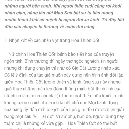
những người bên cạnh. Khi người thân cuối cùng rời khỏi
nhân gian, nàng lên núi Mao Sơn bái sư tu tiên mong
muốn thoát khỏi số mệnh bị người đời xa lánh. Từ đây bắt
đầu câu chuyện bi thương về cuộc đời nàng.
1. Nhận xét về các nhân vật trong Hoa Thiên Cốt
– Nữ chính Hoa Thiên Cốt: bánh bèo tiến hóa của truyện
ngôn tình. Bình thường thì ngây thơ ngốc nghếch, tin người
nhưng khi đụng chuyện thì như có Gia Cát Lượng nhập xác.
Có lẽ ý định của tác giả muốn xây dựng nên hình ảnh đối lập
giữa Hoa Thiên Cốt lương thiện và lạnh lùng sau này nhưng
quả thực những màn lên đồng thông minh bất thình lình của
nữ chính làm mình shock =)) Thêm một điểm nữa khiến mình
không ưa nữ chính đó là ích kỉ hết chỗ nói. Mọi hành động
của nàng ấy dẫn đến bi kịch của Lục giới đều được biện giải
bằng một câu “vì ….ai đó”. Vì sư phụ, bạn bè, người dưng hay
thậm chí là những kẻ vừa gặp,… Hoa Thiên Cốt có thể bất