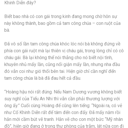
Khinh Diễn đây?
Biết bao nhà có con gái trong kinh đang mong chờ hôn sự
này không thành, bao gồm cả tam công chúa – con ruột của
bà.
Đã vô số lần tam công chúa khóc lóc nói bà không đứng về
phía con gái ruột mà lại thiên vị cháu gái, trong lòng chỉ có cô
cháu gái. Bà lại không thể nói thẳng cho nó biết nội tình,
khuyên nhủ mấy lần, cũng nổi giận mấy lần, nhưng nha đầu
đó vẫn coi như gió thổi bên tai. Hiện giờ chỉ cần nghĩ đến
tam công chúa là bà đã đau hết cả đầu.
“Hoàng hậu nói rất đúng. Nếu Nam Dương vương không biết
suy nghĩ của Tiểu An Nhi thì vẫn cần phải thương lượng với
ông ấy.” Cuối cùng Hoàng đế cũng lên tiếng: “Ngoài ra, có vẻ
như Cố Khinh Diễn rất để tâm đến con đấy. Đã mấy năm rồi
hắn mới cầm bút vẽ tranh. Hắn vẽ cho con một bức “Mỹ nhân
đồ”, hiện giờ đang ở trong thư phòng của trẫm, lát nữa con đi