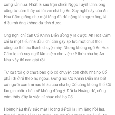
cứng rắn nữa. Nhất là sau trận chiến Ngọc Tuyết Lĩnh, ông
cũng tự cảm thấy có lỗi với nhà họ An. Suy nghĩ này của An
Hoa Cẩm giống như một tảng đá đè nặng lên ngực ông, là
điều mà ông không dự tính được.
Ông nghĩ chỉ cần Cố Khinh Diễn đồng ý là được. An Hoa Cẩm
chỉ là một tiểu nha đầu, chỉ cần gây áp lực một chút thôi
cũng có thể tác thành chuyện này. Nhưng không ngờ An Hoa
Cẩm lại có suy nghĩ tâm niệm cho việc kế thừa nhà họ An.
Như vậy thì nan giải rồi.
Từ xưa tới giờ chưa bao giờ có chuyện con cháu nhà họ Cố
phải đi ở rể theo họ ngoại. Đừng nói Cố Khinh Diễn mà bất
cứ người con trai nào khác của nhà họ Cố cũng không thể. Cố
lão gia chắc chắn sẽ không đồng ý. Đổi là Hoàng đế, cũng
cảm thấy đây là việc sỉ nhục nhà họ Cố.
Hoàng hậu thấy sắc mặt Hoàng đế tối lại, im lặng hồi lâu,