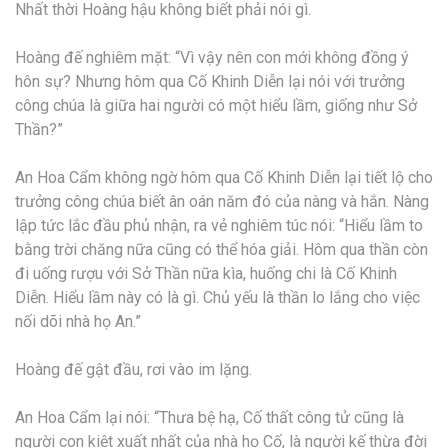
Nhất thời Hoàng hậu không biết phải nói gì.
Hoàng đế nghiêm mặt: “Vì vậy nên con mới không đồng ý
hôn sự? Nhưng hôm qua Cố Khinh Diễn lại nói với trưởng
công chúa là giữa hai người có một hiểu lầm, giống như Sở
Thần?”
An Hoa Cẩm không ngờ hôm qua Cố Khinh Diễn lại tiết lộ cho
trưởng công chúa biết ân oán năm đó của nàng và hắn. Nàng
lập tức lắc đầu phủ nhận, ra vẻ nghiêm túc nói: “Hiểu lầm to
bằng trời chăng nữa cũng có thể hóa giải. Hôm qua thần còn
đi uống rượu với Sở Thần nữa kìa, huống chi là Cố Khinh
Diễn. Hiểu lầm này có là gì. Chủ yếu là thần lo lắng cho việc
nối dõi nhà họ An.”
Hoàng đế gật đầu, rơi vào im lặng.
An Hoa Cẩm lại nói: “Thưa bệ hạ, Cố thất công tử cũng là
người con kiệt xuất nhất của nhà họ Cố, là người kế thừa đời