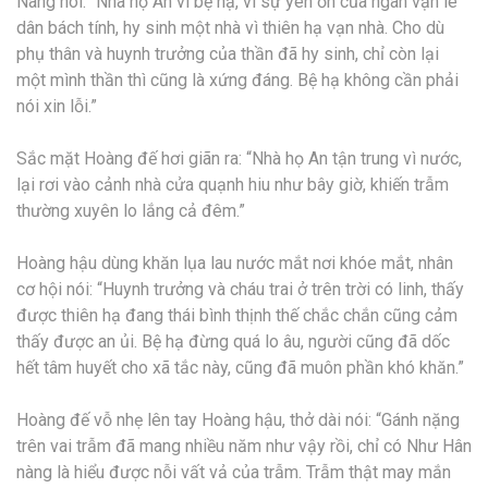
Nàng nói: “Nhà họ An vì bệ hạ, vì sự yên ổn của ngàn vạn lê
dân bách tính, hy sinh một nhà vì thiên hạ vạn nhà. Cho dù
phụ thân và huynh trưởng của thần đã hy sinh, chỉ còn lại
một mình thần thì cũng là xứng đáng. Bệ hạ không cần phải
nói xin lỗi.”
Sắc mặt Hoàng đế hơi giãn ra: “Nhà họ An tận trung vì nước,
lại rơi vào cảnh nhà cửa quạnh hiu như bây giờ, khiến trẫm
thường xuyên lo lắng cả đêm.”
Hoàng hậu dùng khăn lụa lau nước mắt nơi khóe mắt, nhân
cơ hội nói: “Huynh trưởng và cháu trai ở trên trời có linh, thấy
được thiên hạ đang thái bình thịnh thế chắc chắn cũng cảm
thấy được an ủi. Bệ hạ đừng quá lo âu, người cũng đã dốc
hết tâm huyết cho xã tắc này, cũng đã muôn phần khó khăn.”
Hoàng đế vỗ nhẹ lên tay Hoàng hậu, thở dài nói: “Gánh nặng
trên vai trẫm đã mang nhiều năm như vậy rồi, chỉ có Như Hân
nàng là hiểu được nỗi vất vả của trẫm. Trẫm thật may mắn