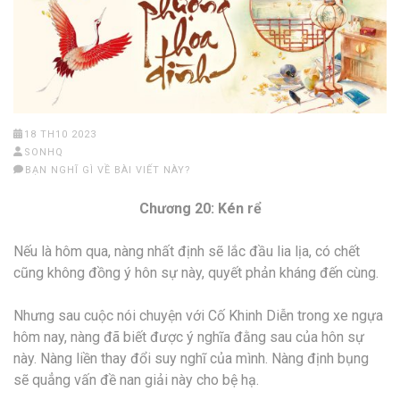
18 TH10 2023
SONHQ
BẠN NGHĨ GÌ VỀ BÀI VIẾT NÀY?
Chương 20: Kén rể
Nếu là hôm qua, nàng nhất định sẽ lắc đầu lia lịa, có chết
cũng không đồng ý hôn sự này, quyết phản kháng đến cùng.
Nhưng sau cuộc nói chuyện với Cố Khinh Diễn trong xe ngựa
hôm nay, nàng đã biết được ý nghĩa đằng sau của hôn sự
này. Nàng liền thay đổi suy nghĩ của mình. Nàng định bụng
sẽ quẳng vấn đề nan giải này cho bệ hạ.