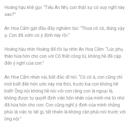
Hoàng hậu khẽ gọi: “Tiểu An Nhi, con thật sự có suy nghĩ này
sao?”
An Hoa Cẩm gật đầu đầy nghiêm túc: “Thưa cô cô, đúng vậy
ạ. Con đã sớm có ý định này rồi.”
Hoàng hậu nhìn Hoàng đế rồi lại nhìn An Hoa Cẩm: “Lúc phụ
thân hứa hôn cho con với Cố thất công tử, không hề đề cập
đến ý nghĩ của con.”
An Hoa Cẩm nhún vai, bất đắc dĩ nói: “Cô cô à, con cũng chỉ
mới biết đến hôn ước này mà thôi, trước kia con không hề
biết! Ông nội không hề nói với con rằng con là ngoại lệ,
không được tự quyết định việc hôn nhân của mình mà từ nhỏ
đã hứa hôn cho con. Con cũng nghĩ ý định của mình chẳng
phải là việc to tát gì, tất nhiên là không cần phải nói trước với
ông nội.”