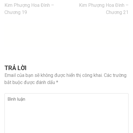
Điều
Kim Phượng Hoa Đình –
Kim Phượng Hoa Đình –
hướng
Chương 19
Chương 21
bài
viết
TRẢ LỜI
Email của bạn sẽ không được hiển thị công khai.
Các trường
bắt buộc được đánh dấu
*
Bình
luận