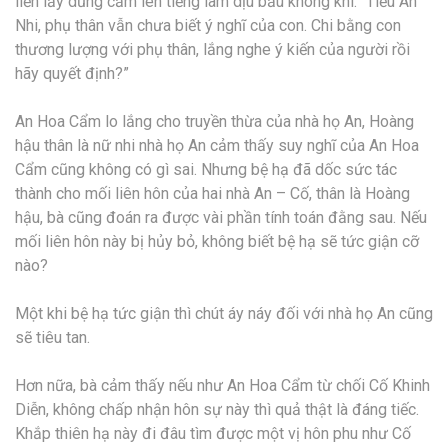
liền lấy dũng cảm lên tiếng làm dịu bầu không khí: “Tiểu An
Nhi, phụ thân vẫn chưa biết ý nghĩ của con. Chi bằng con
thương lượng với phụ thân, lắng nghe ý kiến của người rồi
hãy quyết định?”
An Hoa Cẩm lo lắng cho truyền thừa của nhà họ An, Hoàng
hậu thân là nữ nhi nhà họ An cảm thấy suy nghĩ của An Hoa
Cẩm cũng không có gì sai. Nhưng bệ hạ đã dốc sức tác
thành cho mối liên hôn của hai nhà An – Cố, thân là Hoàng
hậu, bà cũng đoán ra được vài phần tính toán đằng sau. Nếu
mối liên hôn này bị hủy bỏ, không biết bệ hạ sẽ tức giận cỡ
nào?
Một khi bệ hạ tức giận thì chút áy náy đối với nhà họ An cũng
sẽ tiêu tan.
Hơn nữa, bà cảm thấy nếu như An Hoa Cẩm từ chối Cố Khinh
Diễn, không chấp nhận hôn sự này thì quả thật là đáng tiếc.
Khắp thiên hạ này đi đâu tìm được một vị hôn phu như Cố