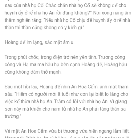
sau của nhà họ Cố. Chắc chắn nhà họ Cố sẽ không để cho
huynh ấy ở rể nhà họ An rồi đúng không?” Nói xong nàng âm
thầm nghiến răng: “Nếu nhà họ Cố chịu để huynh ấy ở rể nhà
thần thì thần cũng không có ý kiến gì.”
Hoàng đế im lặng, sắc mặt âm u.
Trong phút chốc, trong điện trở nên yên tĩnh. Trương công
công và Hạ ma ma hầu hạ bên cạnh Hoàng đế, Hoàng hậu
cũng không dám thở mạnh.
Sau một hồi lâu, Hoàng đế nhìn An Hoa Cẩm, ánh mắt thâm
sâu: “Hiếm có người mới ít tuổi như con lại biết lo lắng cho
việc kế thừa nhà họ An. Trẫm có lỗi với nhà họ An. Vì giang
sơn này mà khiến cho nam tử nhà họ An phải táng thân sa
trường.”
Vẻ mặt An Hoa Cẩm vừa bi thương vừa hiên ngang lẫm liệt.