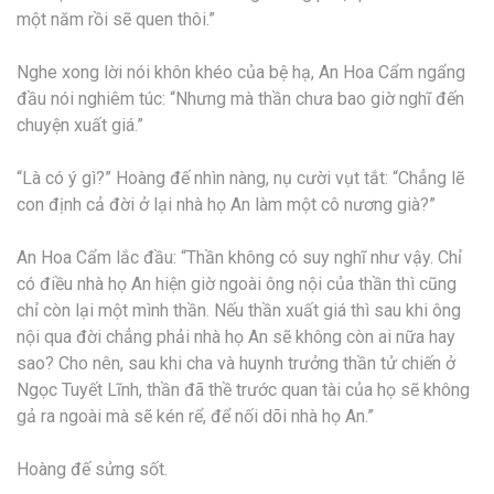
một năm rồi sẽ quen thôi.”
Nghe xong lời nói khôn khéo của bệ hạ, An Hoa Cẩm ngẩng
đầu nói nghiêm túc: “Nhưng mà thần chưa bao giờ nghĩ đến
chuyện xuất giá.”
“Là có ý gì?” Hoàng đế nhìn nàng, nụ cười vụt tắt: “Chẳng lẽ
con định cả đời ở lại nhà họ An làm một cô nương già?”
An Hoa Cẩm lắc đầu: “Thần không có suy nghĩ như vậy. Chỉ
có điều nhà họ An hiện giờ ngoài ông nội của thần thì cũng
chỉ còn lại một mình thần. Nếu thần xuất giá thì sau khi ông
nội qua đời chẳng phải nhà họ An sẽ không còn ai nữa hay
sao? Cho nên, sau khi cha và huynh trưởng thần tử chiến ở
Ngọc Tuyết Lĩnh, thần đã thề trước quan tài của họ sẽ không
gả ra ngoài mà sẽ kén rể, để nối dõi nhà họ An.”
Hoàng đế sửng sốt.