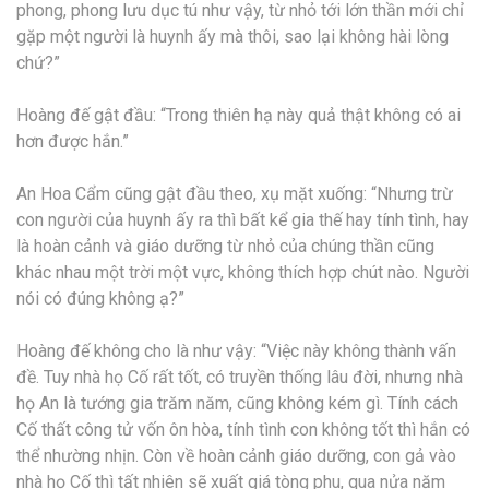
phong, phong lưu dục tú như vậy, từ nhỏ tới lớn thần mới chỉ
gặp một người là huynh ấy mà thôi, sao lại không hài lòng
chứ?”
Hoàng đế gật đầu: “Trong thiên hạ này quả thật không có ai
hơn được hắn.”
An Hoa Cẩm cũng gật đầu theo, xụ mặt xuống: “Nhưng trừ
con người của huynh ấy ra thì bất kể gia thế hay tính tình, hay
là hoàn cảnh và giáo dưỡng từ nhỏ của chúng thần cũng
khác nhau một trời một vực, không thích hợp chút nào. Người
nói có đúng không ạ?”
Hoàng đế không cho là như vậy: “Việc này không thành vấn
đề. Tuy nhà họ Cố rất tốt, có truyền thống lâu đời, nhưng nhà
họ An là tướng gia trăm năm, cũng không kém gì. Tính cách
Cố thất công tử vốn ôn hòa, tính tình con không tốt thì hắn có
thể nhường nhịn. Còn về hoàn cảnh giáo dưỡng, con gả vào
nhà họ Cố thì tất nhiên sẽ xuất giá tòng phu, qua nửa năm