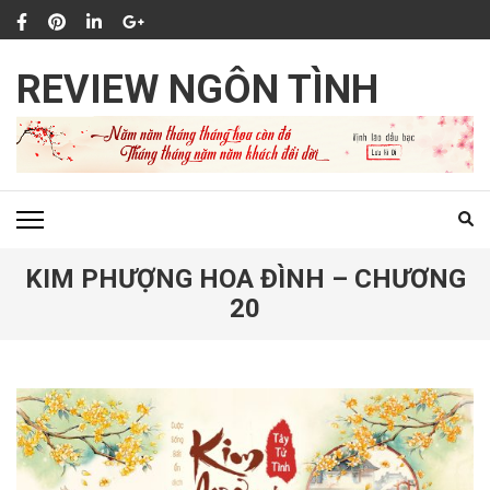
Bỏ
qua
và
REVIEW NGÔN TÌNH
tới
nội
dung
(ấn
Enter)
KIM PHƯỢNG HOA ĐÌNH – CHƯƠNG
20