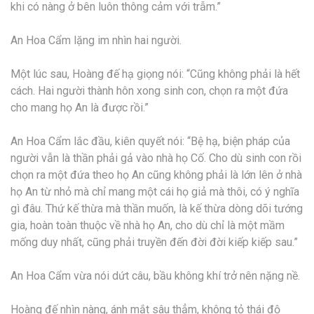
khi có nàng ở bên luôn thông cảm với trẫm.”
An Hoa Cẩm lặng im nhìn hai người.
Một lúc sau, Hoàng đế hạ giọng nói: “Cũng không phải là hết
cách. Hai người thành hôn xong sinh con, chọn ra một đứa
cho mang họ An là được rồi.”
An Hoa Cẩm lắc đầu, kiên quyết nói: “Bệ hạ, biện pháp của
người vẫn là thần phải gả vào nhà họ Cố. Cho dù sinh con rồi
chọn ra một đứa theo họ An cũng không phải là lớn lên ở nhà
họ An từ nhỏ mà chỉ mang một cái họ giả mà thôi, có ý nghĩa
gì đâu. Thứ kế thừa mà thần muốn, là kế thừa dòng dõi tướng
gia, hoàn toàn thuộc về nhà họ An, cho dù chỉ là một mầm
mống duy nhất, cũng phải truyền đến đời đời kiếp kiếp sau.”
An Hoa Cẩm vừa nói dứt câu, bầu không khí trở nên nặng nề.
Hoàng đế nhìn nàng, ánh mắt sâu thẳm, không tỏ thái độ