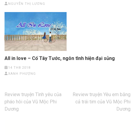
NGUYỄN THỊ LƯƠNG
All in love – Cố Tây Tước, ngôn tình hiện đại sủng
14 TH8 2018
XANH PHƯỢNG
Điều
Review truyện Tình yêu của
Review truyện Yêu em bằng
hướng
pháo hôi của Vũ Mộc Phi
cả trái tim của Vũ Mộc Phi
bài
Dương
Dương
viết