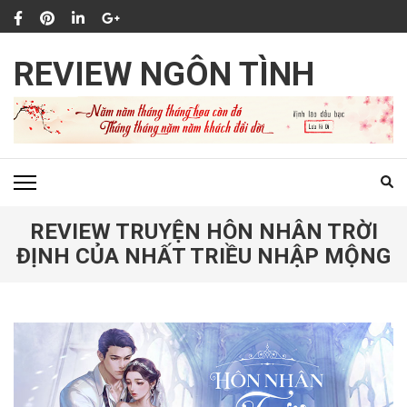
Bỏ
qua
và
REVIEW NGÔN TÌNH
tới
nội
dung
(ấn
Enter)
REVIEW TRUYỆN HÔN NHÂN TRỜI
ĐỊNH CỦA NHẤT TRIỀU NHẬP MỘNG