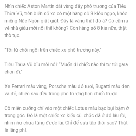
Nhìn chiếc Aston Martin dát vàng đầy phô trương của Tiêu
Thừa Vũ, trên biển số xe có một hàng số 8 kiêu ngạo, khóe
miệng Nặc Ngôn giật giật. Đây là vàng thật đó à? Có cần ra
vẻ nhà giàu mới nổi thế không? Còn hàng số 8 kia nữa, thật
thô tục.
“Tôi từ chối ngồi trên chiếc xe phô trương này.”
Tiêu Thừa Vũ bĩu môi nói: “Muốn đi chiếc nào thì tự tới gara
chọn đi.”
Xe Ferrari màu vàng, Porsche màu đỏ tươi, Bugatti màu đen
và đỏ, chiếc sau đều trông phô trương hơn chiếc trước.
Cô miễn cưỡng chỉ vào một chiếc Lotus màu bạc bụi bặm ở
trong góc. Đó là một chiếc xe kiểu cũ, chắc đã ở đó lâu rồi,
nhìn như chưa từng được lái. Chỉ để sưu tập thôi sao? Thật
là lãng phí.