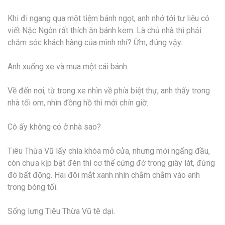
Khi đi ngang qua một tiệm bánh ngọt, anh nhớ tới tư liệu có
viết Nặc Ngôn rất thích ăn bánh kem. Là chủ nhà thì phải
chăm sóc khách hàng của mình nhỉ? Ừm, đúng vậy.
Anh xuống xe và mua một cái bánh.
Về đến nơi, từ trong xe nhìn về phía biệt thự, anh thấy trong
nhà tối om, nhìn đồng hồ thì mới chín giờ.
Cô ấy không có ở nhà sao?
Tiêu Thừa Vũ lấy chìa khóa mở cửa, nhưng mới ngẩng đầu,
còn chưa kịp bật đèn thì cơ thể cứng đờ trong giây lát, đứng
đó bất động. Hai đôi mắt xanh nhìn chằm chằm vào anh
trong bóng tối.
Sống lưng Tiêu Thừa Vũ tê dại.