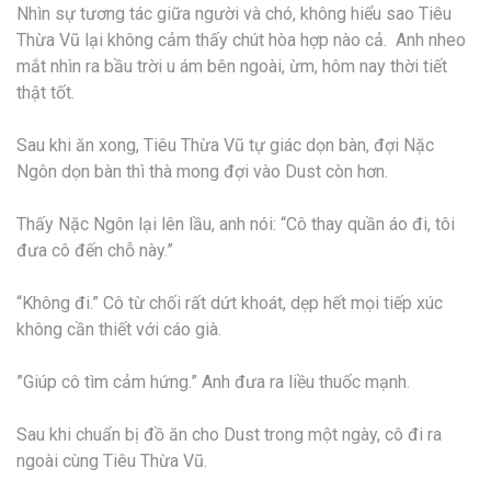
Nhìn sự tương tác giữa người và chó, không hiểu sao Tiêu
Thừa Vũ lại không cảm thấy chút hòa hợp nào cả. Anh nheo
mắt nhìn ra bầu trời u ám bên ngoài, ừm, hôm nay thời tiết
thật tốt.
Sau khi ăn xong, Tiêu Thừa Vũ tự giác dọn bàn, đợi Nặc
Ngôn dọn bàn thì thà mong đợi vào Dust còn hơn.
Thấy Nặc Ngôn lại lên lầu, anh nói: “Cô thay quần áo đi, tôi
đưa cô đến chỗ này.”
“Không đi.” Cô từ chối rất dứt khoát, dẹp hết mọi tiếp xúc
không cần thiết với cáo già.
”Giúp cô tìm cảm hứng.” Anh đưa ra liều thuốc mạnh.
Sau khi chuẩn bị đồ ăn cho Dust trong một ngày, cô đi ra
ngoài cùng Tiêu Thừa Vũ.