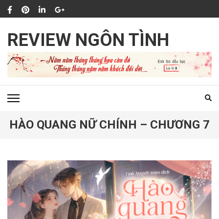
Bỏ
qua
và
REVIEW NGÔN TÌNH
tới
nội
dung
(ấn
Enter)
HÀO QUANG NỮ CHÍNH – CHƯƠNG 7