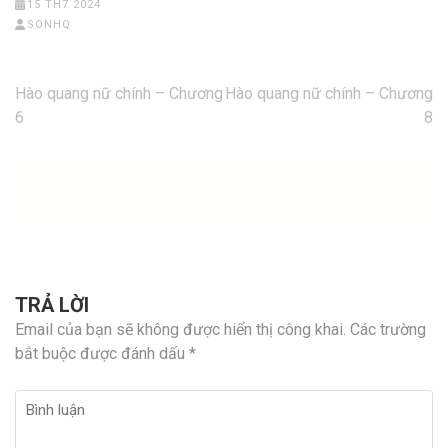
15 TH7 2024
SONHQ
Điều
Hào quang nữ chính – Chương
Hào quang nữ chính – Chương
hướng
6
8
bài
viết
TRẢ LỜI
Email của bạn sẽ không được hiển thị công khai.
Các trường
bắt buộc được đánh dấu
*
Bình
luận