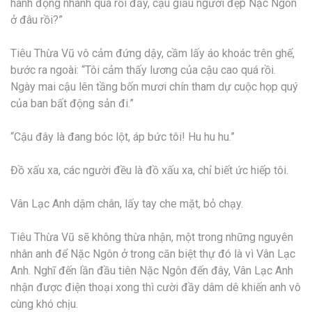
hành động nhanh quá rồi đấy, cậu giấu người đẹp Nặc Ngôn
ở đâu rồi?”
Tiêu Thừa Vũ vô cảm đứng dậy, cầm lấy áo khoác trên ghế,
bước ra ngoài: “Tôi cảm thấy lương của cậu cao quá rồi.
Ngày mai cậu lên tầng bốn mươi chín tham dự cuộc họp quý
của ban bất động sản đi.”
“Cậu đây là đang bóc lột, áp bức tôi! Hu hu hu.”
Đồ xấu xa, các người đều là đồ xấu xa, chỉ biết ức hiếp tôi.
Vân Lạc Anh dậm chân, lấy tay che mặt, bỏ chạy.
Tiêu Thừa Vũ sẽ không thừa nhận, một trong những nguyên
nhân anh để Nặc Ngôn ở trong căn biệt thự đó là vì Vân Lạc
Anh. Nghĩ đến lần đầu tiên Nặc Ngôn đến đây, Vân Lạc Anh
nhận được điện thoại xong thì cười đầy dâm dê khiến anh vô
cùng khó chịu.