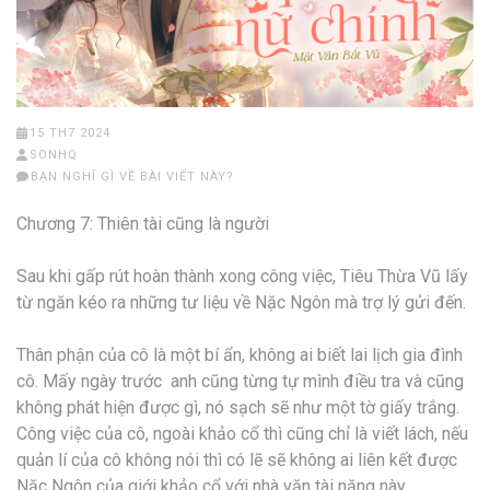
15 TH7 2024
SONHQ
BẠN NGHĨ GÌ VỀ BÀI VIẾT NÀY?
Chương 7: Thiên tài cũng là người
Sau khi gấp rút hoàn thành xong công việc, Tiêu Thừa Vũ lấy
từ ngăn kéo ra những tư liệu về Nặc Ngôn mà trợ lý gửi đến.
Thân phận của cô là một bí ẩn, không ai biết lai lịch gia đình
cô. Mấy ngày trước anh cũng từng tự mình điều tra và cũng
không phát hiện được gì, nó sạch sẽ như một tờ giấy trắng.
Công việc của cô, ngoài khảo cổ thì cũng chỉ là viết lách, nếu
quản lí của cô không nói thì có lẽ sẽ không ai liên kết được
Nặc Ngôn của giới khảo cổ với nhà văn tài năng này.