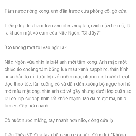
Tắm nước nóng xong, anh đến trước cửa phòng cô, gõ cửa.
Tiếng dép lê chạm trên sàn nhà vang lên, cánh cửa hé mở, lộ
ra khuôn mặt vô cảm của Nặc Ngôn: “Gì đấy?”
“Cô không mời tôi vào ngồi à?
Nặc Ngôn vừa nhìn là biết anh mới tắm xong. Anh mặc một
chiếc áo choàng tắm bằng lụa màu xanh sapphire, thân hình
hoàn hảo lộ rõ dưới lớp vải mềm mại, những giọt nước trượt
dọc theo tóc, lăn xuống cổ và dần dần xuống bộ ngực hơi hé
mở màu mật ong, nhìn anh có vẻ gầy nhưng dưới lớp quần áo
lại có lớp cơ bắp nhìn rất khỏe mạnh, làn da mượt mà, nhịp
tim cô đập hơi nhanh.
Cô nuốt nước miếng, tay nhanh hơn não, đóng cửa lại.
Tiêu Thừa Vũ đưa tay chặn cánh cửa sắp đóng lại: “Không