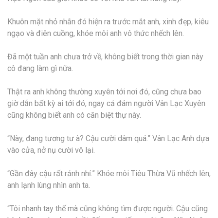
Khuôn mặt nhỏ nhắn đó hiện ra trước mắt anh, xinh đẹp, kiêu
ngạo và điên cuồng, khóe môi anh vô thức nhếch lên.
Đã một tuần anh chưa trở về, không biết trong thời gian này
cô đang làm gì nữa.
Thật ra anh không thường xuyên tới nơi đó, cũng chưa bao
giờ dẫn bất kỳ ai tới đó, ngay cả đám người Vân Lạc Xuyên
cũng không biết anh có căn biệt thự này.
“Này, đang tương tư à? Cậu cười dâm quá.” Vân Lạc Anh dựa
vào cửa, nở nụ cười vô lại.
“Gần đây cậu rất rảnh nhỉ.” Khóe môi Tiêu Thừa Vũ nhếch lên,
anh lạnh lùng nhìn anh ta.
“Tôi nhanh tay thế mà cũng không tìm được người. Cậu cũng