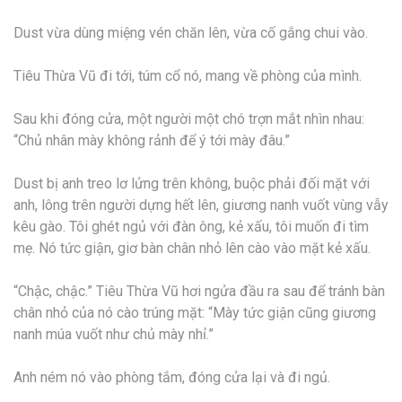
Dust vừa dùng miệng vén chăn lên, vừa cố gắng chui vào.
Tiêu Thừa Vũ đi tới, túm cổ nó, mang về phòng của mình.
Sau khi đóng cửa, một người một chó trợn mắt nhìn nhau:
“Chủ nhân mày không rảnh để ý tới mày đâu.”
Dust bị anh treo lơ lửng trên không, buộc phải đối mặt với
anh, lông trên người dựng hết lên, giương nanh vuốt vùng vẫy
kêu gào. Tôi ghét ngủ với đàn ông, kẻ xấu, tôi muốn đi tìm
mẹ. Nó tức giận, giơ bàn chân nhỏ lên cào vào mặt kẻ xấu.
“Chậc, chậc.” Tiêu Thừa Vũ hơi ngửa đầu ra sau để tránh bàn
chân nhỏ của nó cào trúng mặt: “Mày tức giận cũng giương
nanh múa vuốt như chủ mày nhỉ.”
Anh ném nó vào phòng tắm, đóng cửa lại và đi ngủ.