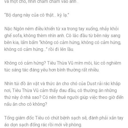
và một chó, nhìn chằm chằm vào anh .
“Bộ dạng này của cô thật… kỳ lạ.”
Nặc Ngôn ném điều khiển từ xa trong tay xuống, nhảy khỏi
ghế sofa, không thèm nhìn anh. Cô lắc đầu từ bên này sang
bên kia, lẩm bẩm “không có cảm hứng, không có cảm hứng,
không có cảm hứng…” rồi đi lên lầu.
Không có cảm hứng? Tiêu Thừa Vũ mím môi, lúc cô nghiêm
túc sáng tác đáng yêu hơn bình thường rất nhiều.
Nhìn túi đồ ăn vặt và thức ăn cho chó của Dust rải rác khắp
nơi, Tiêu Thừa Vũ cảm thấy đau đầu, cô thường ăn những
thứ này ở nhà sao? Có nên thuê người giúp việc theo giờ đến
nấu ăn cho cô không?
Tổng giám đốc Tiêu có chút bệnh sạch sẽ, đành phải xắn tay
áo dọn sạch đống rác rồi mới về phòng.