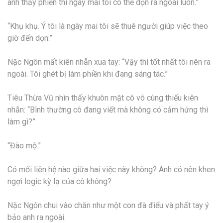
anh thấy phiền thì ngày mai tôi có thể dọn ra ngoài luôn.”
“Khụ khụ. Ý tôi là ngày mai tôi sẽ thuê người giúp việc theo
giờ đến dọn.”
Nặc Ngôn mất kiên nhẫn xua tay: “Vậy thì tốt nhất tôi nên ra
ngoài. Tôi ghét bị làm phiền khi đang sáng tác.”
Tiêu Thừa Vũ nhìn thấy khuôn mặt cô vô cùng thiếu kiên
nhẫn: “Bình thường cô đang viết mà không có cảm hứng thì
làm gì?”
“Đào mộ.”
Có mối liên hệ nào giữa hai việc này không? Anh có nên khen
ngợi logic kỳ lạ của cô không?
Nặc Ngôn chui vào chăn như một con đà điểu và phất tay ý
bảo anh ra ngoài.