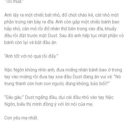
“Tôi mua.”
Anh lấy ra một chiếc bát nhỏ, đổ chút cháo kê, cắt nhỏ một
phần trứng rán bày ra đĩa. Anh còn gắp một chiếc bánh bao
hấp nhỏ, cắn mở rồi đổ nhân thịt bên trong vào đĩa, khuấy
đều rồi đặt trước mặt Dust. Sau đó anh tiếp tục nhặt phần vỏ
bánh còn lại và bắt đầu ăn.
“Anh tốt với nó quá rồi đấy.”
Nặc Ngôn không nhìn anh, đưa miếng nhân bánh bao ở trong
tay vào miệng rồi đưa tay xoa đầu Dust đang ăn vui vẻ: “Nó
trung thành còn hơn con người, đúng không, bảo bối?”
“Gâu gâu.” Dust ngẩng đầu, dụi cái đầu nhỏ vào tay Nặc
Ngôn, biểu thị mình đồng ý với lời nói của mẹ.
Con yêu mẹ nhất.