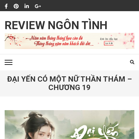
Bỏ
qua
và
REVIEW NGÔN TÌNH
tới
nội
dung
(ấn
Enter)
ĐẠI YẾN CÓ MỘT NỮ THẦN THÁM –
CHƯƠNG 19