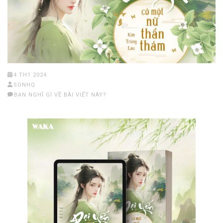
4 TH1 2024
SONHQ
BẠN NGHĨ GÌ VỀ BÀI VIẾT NÀY?