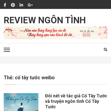
Bỏ
qua
và
REVIEW NGÔN TÌNH
tới
nội
dung
(ấn
Enter)
Thẻ:
cố tây tước weibo
Đôi nét về tác giả Cố Tây Tước
và truyện ngôn tình Cố Tây
Tước