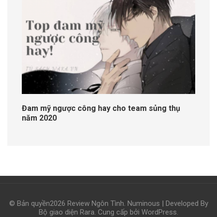
Đam mỹ ngược công hay cho team sủng thụ
năm 2020
© Bản quyền2026
Review Ngôn Tình
.
Numinous | Developed By
Bộ giao diện Rara
. Cung cấp bởi
WordPress
.