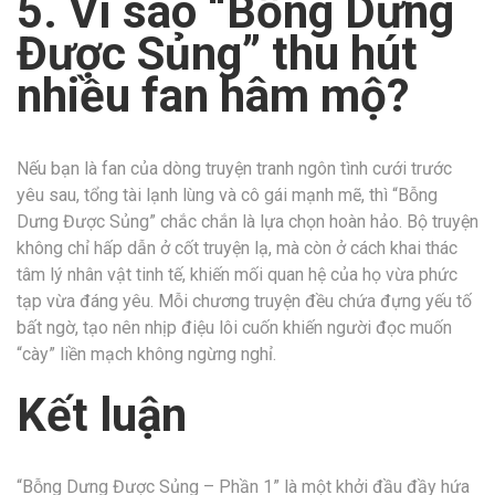
5. Vì sao “Bỗng Dưng
Được Sủng” thu hút
nhiều fan hâm mộ?
Nếu bạn là fan của dòng truyện tranh ngôn tình cưới trước
yêu sau, tổng tài lạnh lùng và cô gái mạnh mẽ, thì “Bỗng
Dưng Được Sủng” chắc chắn là lựa chọn hoàn hảo. Bộ truyện
không chỉ hấp dẫn ở cốt truyện lạ, mà còn ở cách khai thác
tâm lý nhân vật tinh tế, khiến mối quan hệ của họ vừa phức
tạp vừa đáng yêu. Mỗi chương truyện đều chứa đựng yếu tố
bất ngờ, tạo nên nhịp điệu lôi cuốn khiến người đọc muốn
“cày” liền mạch không ngừng nghỉ.
Kết luận
“Bỗng Dưng Được Sủng – Phần 1” là một khởi đầu đầy hứa