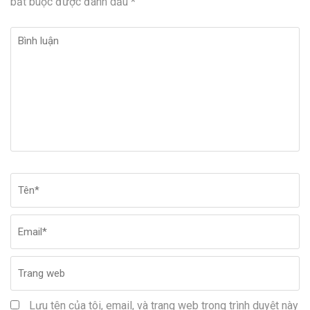
bắt buộc được đánh dấu
*
Bình
luận
Tên
*
Em
Tr
w
Lưu tên của tôi, email, và trang web trong trình duyệt này