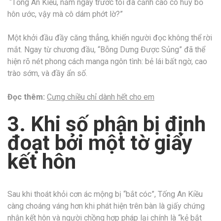
“Tống An Kiều, năm ngày trước tôi đã cảnh cáo cô hủy bỏ
hôn ước, vậy mà cô dám phớt lờ?”
Một khởi đầu đầy căng thẳng, khiến người đọc không thể rời
mắt. Ngay từ chương đầu, “Bỗng Dưng Được Sủng” đã thể
hiện rõ nét phong cách manga ngôn tình: bẻ lái bất ngờ, cao
trào sớm, và đầy ẩn số.
Đọc thêm:
Cưng chiều chỉ dành hết cho em
3. Khi số phận bị định
đoạt bởi một tờ giấy
kết hôn
Sau khi thoát khỏi cơn ác mộng bị “bắt cóc”, Tống An Kiều
càng choáng váng hơn khi phát hiện trên bàn là giấy chứng
nhận kết hôn và người chồng hợp pháp lại chính là “kẻ bắt