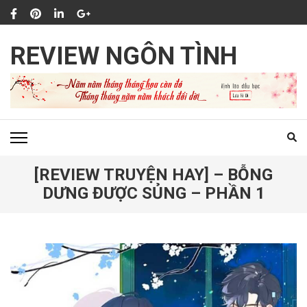
Bỏ
qua
và
REVIEW NGÔN TÌNH
tới
nội
dung
(ấn
Enter)
[REVIEW TRUYỆN HAY] – BỖNG
DƯNG ĐƯỢC SỦNG – PHẦN 1