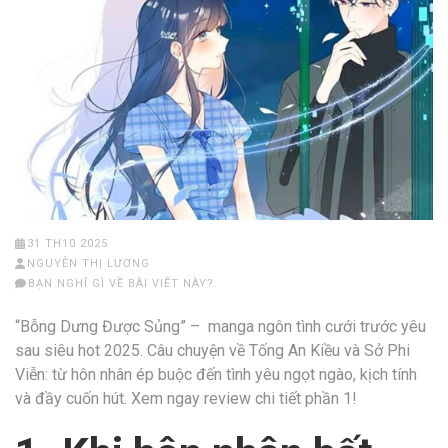
31 TH10 2025
NGUYỄN THỊ LƯƠNG
BẠN NGHĨ GÌ VỀ BÀI VIẾT NÀY?
“Bỗng Dưng Được Sủng” – manga ngôn tình cưới trước yêu
sau siêu hot 2025. Câu chuyện về Tống An Kiều và Sở Phi
Viễn: từ hôn nhân ép buộc đến tình yêu ngọt ngào, kịch tính
và đầy cuốn hút. Xem ngay review chi tiết phần 1!