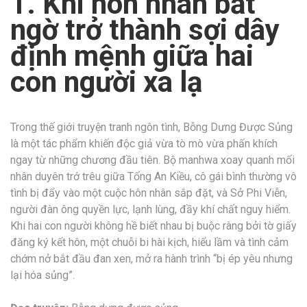
1. Khi hôn nhân bất
ngờ trở thành sợi dây
định mệnh giữa hai
con người xa lạ
Trong thế giới truyện tranh ngôn tình, Bỗng Dưng Được Sủng
là một tác phẩm khiến độc giả vừa tò mò vừa phấn khích
ngay từ những chương đầu tiên. Bộ manhwa xoay quanh mối
nhân duyên trớ trêu giữa Tống An Kiều, cô gái bình thường vô
tình bị đẩy vào một cuộc hôn nhân sắp đặt, và Sở Phi Viễn,
người đàn ông quyền lực, lạnh lùng, đầy khí chất nguy hiểm.
Khi hai con người không hề biết nhau bị buộc ràng bởi tờ giấy
đăng ký kết hôn, một chuỗi bi hài kịch, hiểu lầm và tình cảm
chớm nở bắt đầu đan xen, mở ra hành trình “bị ép yêu nhưng
lại hóa sủng”.