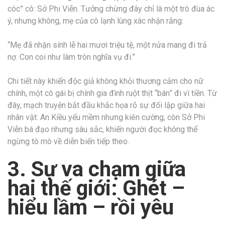
cóc” cô: Sở Phi Viễn. Tưởng chừng đây chỉ là một trò đùa ác
ý, nhưng không, mẹ của cô lạnh lùng xác nhận rằng:
“Mẹ đã nhận sính lễ hai mươi triệu tệ, một nửa mang đi trả
nợ. Con coi như làm tròn nghĩa vụ đi.”
Chi tiết này khiến độc giả không khỏi thương cảm cho nữ
chính, một cô gái bị chính gia đình ruột thịt “bán” đi vì tiền. Từ
đây, mạch truyện bắt đầu khắc họa rõ sự đối lập giữa hai
nhân vật: An Kiều yếu mềm nhưng kiên cường, còn Sở Phi
Viễn bá đạo nhưng sâu sắc, khiến người đọc không thể
ngừng tò mò về diễn biến tiếp theo.
3. Sự va chạm giữa
hai thế giới: Ghét –
hiểu lầm – rồi yêu