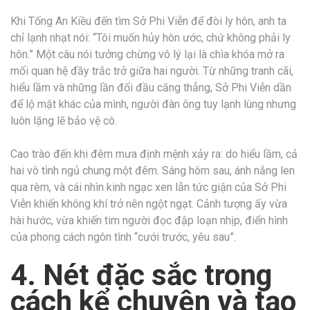
Khi Tống An Kiều đến tìm Sở Phi Viễn để đòi ly hôn, anh ta
chỉ lạnh nhạt nói: “Tôi muốn hủy hôn ước, chứ không phải ly
hôn.” Một câu nói tưởng chừng vô lý lại là chìa khóa mở ra
mối quan hệ đầy trắc trở giữa hai người. Từ những tranh cãi,
hiểu lầm và những lần đối đầu căng thẳng, Sở Phi Viễn dần
để lộ mặt khác của mình, người đàn ông tuy lạnh lùng nhưng
luôn lặng lẽ bảo vệ cô.
Cao trào đến khi đêm mưa định mệnh xảy ra: do hiểu lầm, cả
hai vô tình ngủ chung một đêm. Sáng hôm sau, ánh nắng len
qua rèm, và cái nhìn kinh ngạc xen lẫn tức giận của Sở Phi
Viễn khiến không khí trở nên ngột ngạt. Cảnh tượng ấy vừa
hài hước, vừa khiến tim người đọc đập loạn nhịp, điển hình
của phong cách ngôn tình “cưới trước, yêu sau”.
4. Nét đặc sắc trong
cách kể chuyện và tạo