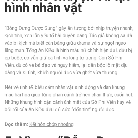
hình nhân vật
“Bỗng Dưng Được Sủng” gây ấn tượng bởi nhịp truyện nhanh,
kịch tính, xen lẫn yếu tố hài duyên dáng. Tác giả không sa đà
vào bi kịch mà biết cân bằng giữa drama và sự ngọt ngào
lãng mạn. Tống An Kiều là hình mẫu nữ chính hiện đại, dẫu bị
ép buộc, cô vẫn giữ cá tính và lòng tự trọng. Còn Sở Phi
Viễn, dù có vẻ bá đạo và nguy hiểm, lại dần bộc lộ mặt dịu
dàng và si tình, khiến người đọc vừa ghét vừa thương.
Nét vẽ tinh tế, biểu cảm nhân vật sinh động và dàn khung
màu hài hòa giúp từng phân cảnh trở nên chân thực, cuốn hút.
Những khung hình cận cảnh ánh mắt của Sở Phi Viễn hay vẻ
bối rối của An Kiều đều đủ sức “đốn tim” người đọc.
Đọc thêm:
Kết hôn chớp nhoáng