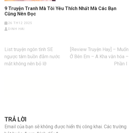
9 Truyện Tranh Mà Tôi Yêu Thích Nhất Mà Các Bạn
Cũng Nên Đọc
26 TH12 2025
DINH HAI
Điều
List truyện ngôn tình SE
[Review Truyện Hay] – Muốn
hướng
ngược tâm buồn đẫm nước
Ở Bên Em – A Kha văn hóa –
bài
mắt không nên bỏ lỡ
Phần I
viết
TRẢ LỜI
Email của bạn sẽ không được hiển thị công khai.
Các trường