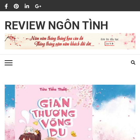
Bỏ
qua
và
REVIEW NGÔN TÌNH
tới
nội
dung
(ấn
Enter)