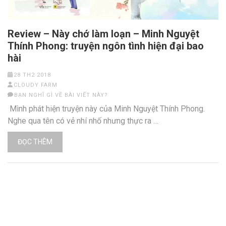
Review – Này chớ làm loạn – Minh Nguyệt
Thính Phong: truyện ngôn tình hiện đại bao
hài
28 TH2 2018
CLOUDY FARM
BẠN NGHĨ GÌ VỀ BÀI VIẾT NÀY?
Mình phát hiện truyện này của Minh Nguyệt Thính Phong.
Nghe qua tên có vẻ nhí nhố nhưng thực ra …
ĐỌC THÊM