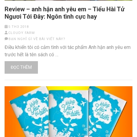
Review – anh hận anh yêu em – Tiểu Hài Tử
Ngươi Tới Đây: Ngôn tình cực hay
5 TH3 2018
CLOUDY FARM
BẠN NGHĨ GÌ VỀ BÀI VIẾT NÀY?
Điều khiến tôi có cảm tình với tác phẩm Anh hận anh yêu em
trước hết là tên sách có …
ĐỌC THÊM