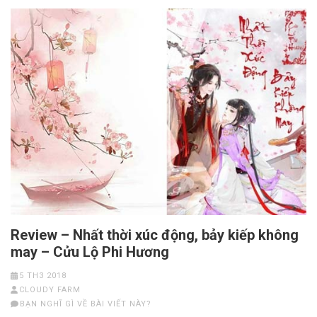
Review – Nhất thời xúc động, bảy kiếp không
may – Cửu Lộ Phi Hương
5 TH3 2018
CLOUDY FARM
BẠN NGHĨ GÌ VỀ BÀI VIẾT NÀY?